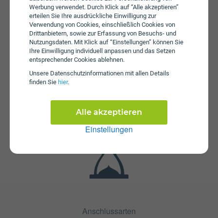
14,90 an.
Werbung verwendet. Durch Klick auf “Alle akzeptieren”
erteilen Sie Ihre ausdrückliche Einwilligung zur
Verwendung von Cookies, einschließlich Cookies von
Drittanbietern, sowie zur Erfassung von Besuchs- und
Nutzungsdaten. Mit Klick auf “Einstellungen” können Sie
Ihre Einwilligung individuell anpassen und das Setzen
entsprechender Cookies ablehnen.
Unsere Daten­schutz­informationen mit allen Details
finden Sie
hier
.
Fristen
Die Vertragslaufzeit bei STARTNET 165 beträgt 24
Monate. Die Kündigungsfrist beträgt 1 Monat.
Alle akzeptieren
Einstellungen
Anschlussarten