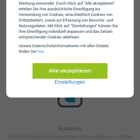
Werbung verwendet. Durch Klick auf “Alle akzeptieren”
erhoben.
erteilen Sie Ihre ausdrückliche Einwilligung zur
Verwendung von Cookies, einschließlich Cookies von
Drittanbietern, sowie zur Erfassung von Besuchs- und
Nutzungsdaten. Mit Klick auf “Einstellungen” können Sie
Ihre Einwilligung individuell anpassen und das Setzen
entsprechender Cookies ablehnen.
Unsere Daten­schutz­informationen mit allen Details
finden Sie
hier
.
Startpaket
Die SIM-Karte ist im Startpaket enthalten. Dieses kann bei
Alle akzeptieren
MTEL zum Preis von € 1,90 erworben werden.
Einstellungen
Aufladung
Das Wertkarten-Guthaben kann über Ladebons in Höhe