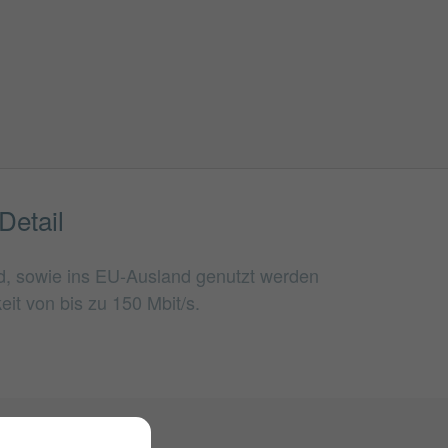
etail
d, sowie ins EU-Ausland genutzt werden
it von bis zu 150 Mbit/s.