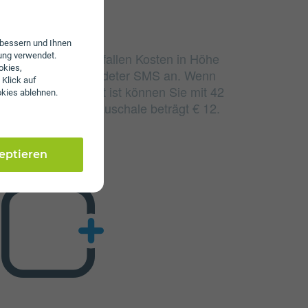
erbessern und Ihnen
udierten Einheiten fallen Kosten in Höhe
ung verwendet.
okies,
nd 7 ct/€ pro versendeter SMS an. Wenn
 Klick auf
lumen aufgebraucht ist können Sie mit 42
okies ablehnen.
 jährliche Servicepauschale beträgt € 12.
zeptieren