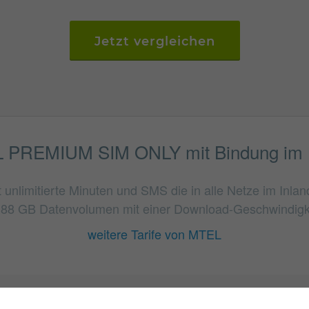
Jetzt vergleichen
 PREMIUM SIM ONLY mit Bindung im D
imitierte Minuten und SMS die in alle Netze im Inlan
t 88 GB Datenvolumen mit einer Download-Geschwindigke
weitere Tarife von MTEL