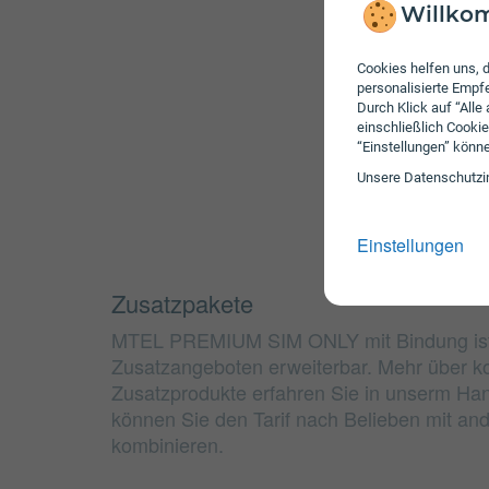
Willkom
Cookies helfen uns, d
personalisierte Emp
Durch Klick auf “Alle
einschließlich Cookie
“Einstellungen” könn
Unsere Daten­schutz­i
Einstellungen
Zusatzpakete
MTEL PREMIUM SIM ONLY mit Bindung ist
Zusatzangeboten erweiterbar. Mehr über k
Zusatzprodukte erfahren Sie in unserm Han
können Sie den Tarif nach Belieben mit a
kombinieren.