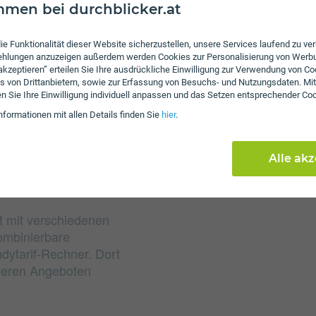
men bei durchblicker.at
Gebühren
ie Funktionalität dieser Website sicherzustellen, unsere Services laufend zu v
Nach Verbrauch der inkl
fehlungen anzuzeigen außerdem werden Cookies zur Personalisierung von Werb
 akzeptieren” erteilen Sie Ihre ausdrückliche Einwilligung zur Verwendung von Co
von 7 ct/€ pro Minute u
s von Drittanbietern, sowie zur Erfassung von Besuchs- und Nutzungsdaten. Mit
das inkludierte Datenvo
en Sie Ihre Einwilligung individuell anpassen und das Setzen entsprechender Co
Mbit/s weitersurfen. Die
nformationen mit allen Details finden Sie
hier
.
Alle ak
 mit verschiedenen
ombinierbare
dytarif-Rechner. Dort
nderen Angeboten