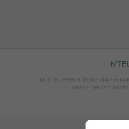
MTEL
Der MTEL PREMIUM SIM ONLY enthält unl
können. Der Tarif enthäl