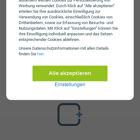
außerdem werden Cookies zur Personalisierung von
Servicepauschale beträgt € 12.
Werbung verwendet. Durch Klick auf “Alle akzeptieren”
erteilen Sie Ihre ausdrückliche Einwilligung zur
Verwendung von Cookies, einschließlich Cookies von
Drittanbietern, sowie zur Erfassung von Besuchs- und
Nutzungsdaten. Mit Klick auf “Einstellungen” können Sie
Ihre Einwilligung individuell anpassen und das Setzen
entsprechender Cookies ablehnen.
Unsere Daten­schutz­informationen mit allen Details
finden Sie
hier
.
Zusatzpakete
Servus Plus M ist mit verschiedenen Zusatzangeboten
Alle akzeptieren
erweiterbar. Mehr über kombinierbare Zusatzprodukte
erfahren Sie in unserm Handytarif-Rechner. Dort können
Einstellungen
Sie den Tarif nach Belieben mit anderen Angeboten
kombinieren.