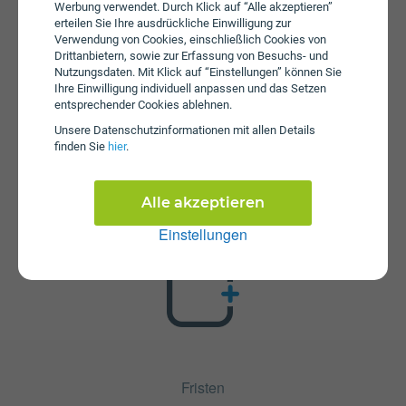
Werbung verwendet. Durch Klick auf “Alle akzeptieren”
erteilen Sie Ihre ausdrückliche Einwilligung zur
Verwendung von Cookies, einschließlich Cookies von
Drittanbietern, sowie zur Erfassung von Besuchs- und
Nutzungsdaten. Mit Klick auf “Einstellungen” können Sie
Ihre Einwilligung individuell anpassen und das Setzen
entsprechender Cookies ablehnen.
Unsere Daten­schutz­informationen mit allen Details
Zusatzpakete
finden Sie
hier
.
Servus Plus L ohne Handy ist mit verschiedenen
Zusatzangeboten erweiterbar. Mehr über kombinierbare
Zusatzprodukte erfahren Sie in unserm Handytarif-
Alle akzeptieren
Rechner. Dort können Sie den Tarif nach Belieben mit
Einstellungen
anderen Angeboten kombinieren.
Fristen