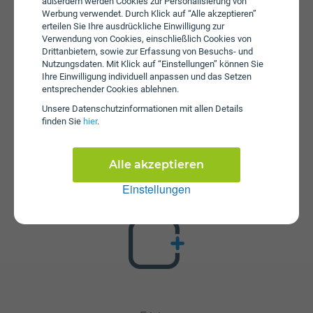
jährliche Servicepauschale beträgt € 12.
außerdem werden Cookies zur Personalisierung von
Werbung verwendet. Durch Klick auf “Alle akzeptieren”
erteilen Sie Ihre ausdrückliche Einwilligung zur
Verwendung von Cookies, einschließlich Cookies von
Drittanbietern, sowie zur Erfassung von Besuchs- und
Nutzungsdaten. Mit Klick auf “Einstellungen” können Sie
Ihre Einwilligung individuell anpassen und das Setzen
entsprechender Cookies ablehnen.
Unsere Daten­schutz­informationen mit allen Details
Zusatzpakete
finden Sie
hier
.
Servus Plus XS ohne Handy ist mit verschiedenen
Zusatzangeboten erweiterbar. Mehr über kombinierbare
Alle akzeptieren
Zusatzprodukte erfahren Sie in unserm Handytarif-
Rechner. Dort können Sie den Tarif nach Belieben mit
Einstellungen
anderen Angeboten kombinieren.