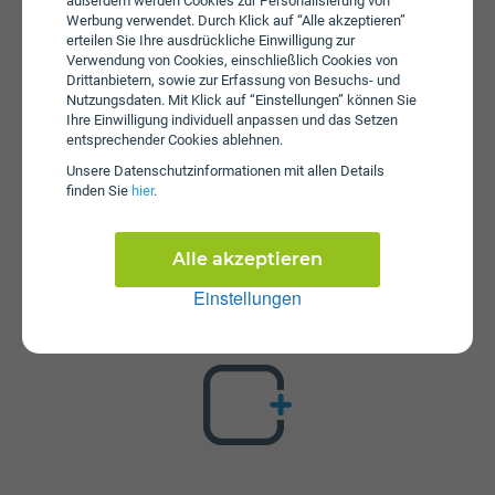
außerdem werden Cookies zur Personalisierung von
Servicepauschale beträgt € 12.
Werbung verwendet. Durch Klick auf “Alle akzeptieren”
erteilen Sie Ihre ausdrückliche Einwilligung zur
Verwendung von Cookies, einschließlich Cookies von
Drittanbietern, sowie zur Erfassung von Besuchs- und
Nutzungsdaten. Mit Klick auf “Einstellungen” können Sie
Ihre Einwilligung individuell anpassen und das Setzen
entsprechender Cookies ablehnen.
Unsere Daten­schutz­informationen mit allen Details
finden Sie
hier
.
Zusatzpakete
Servus Plus S ist mit verschiedenen Zusatzangeboten
Alle akzeptieren
erweiterbar. Mehr über kombinierbare Zusatzprodukte
erfahren Sie in unserm Handytarif-Rechner. Dort können
Einstellungen
Sie den Tarif nach Belieben mit anderen Angeboten
kombinieren.