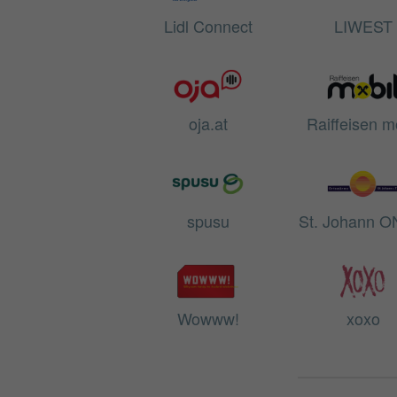
Lidl Connect
LIWEST
oja.at
Raiffeisen m
spusu
St. Johann O
Wowww!
xoxo