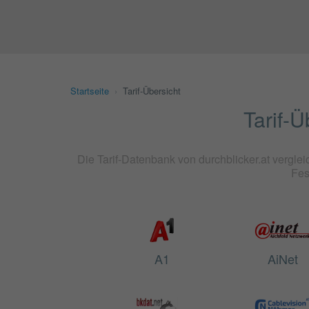
Startseite
›
Tarif-Übersicht
Tarif-Ü
Die Tarif-Datenbank von durchblicker.at vergleic
Fes
A1
AiNet