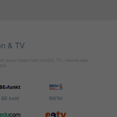
fon & TV
f, reinen Daten-Tarif (4G/5G), TV-, Internet oder
bot.
BE.funkt
BilliTel