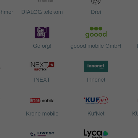
öhmer
DIALOG telekom
Drei
Ge org!
goood mobile GmbH
INEXT
Innonet
Krone mobile
KufNet
KU