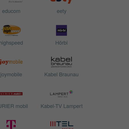
educom
eety
highspeed
Hörbi
joymobile
Kabel Braunau
RIER mobil
Kabel-TV Lampert