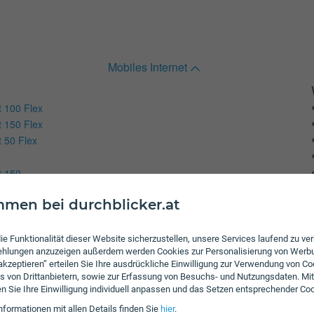
Mobiles Internet
t 100 Flex
t 150 Flex
 50 Flex
t 150
t 250
men bei durchblicker.at
t 50
t 500
ie Funktionalität dieser Website sicherzustellen, unsere Services laufend zu v
fehlungen anzuzeigen außerdem werden Cookies zur Personalisierung von Werb
 akzeptieren” erteilen Sie Ihre ausdrückliche Einwilligung zur Verwendung von Co
s von Drittanbietern, sowie zur Erfassung von Besuchs- und Nutzungsdaten. Mit
en Sie Ihre Einwilligung individuell anpassen und das Setzen entsprechender Co
Internet & TV
nformationen mit allen Details finden Sie
hier
.