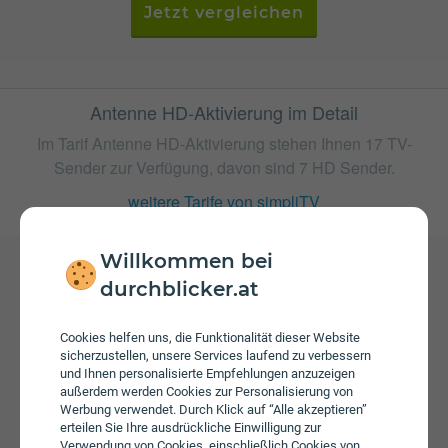
Jetzt vergleichen
Antenne HD-Aktivierung im Detail
Im Tarif Antenne HD-Aktivierung stehen Ihnen 17 TV-
Sender zur Verfügung, davon sind 7 HD Sender.
weitere Tarife von simpliTV
Willkommen bei
durchblicker.at
Gebühren
Beim Tarif Antenne HD-Aktivierung fallen keine Gebühren
Cookies helfen uns, die Funktionalität dieser Website
an.
sicherzustellen, unsere Services laufend zu verbessern
und Ihnen personalisierte Empfehlungen anzuzeigen
außerdem werden Cookies zur Personalisierung von
Werbung verwendet. Durch Klick auf “Alle akzeptieren”
erteilen Sie Ihre ausdrückliche Einwilligung zur
Verwendung von Cookies, einschließlich Cookies von