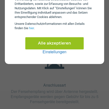
Drittanbietern, sowie zur Erfassung von Besuchs- und
Nutzungsdaten. Mit Klick auf “Einstellungen” können Sie
Ihre Einwilligung individuell anpassen und das Setzen
entsprechender Cookies ablehnen.
Fristen
Der Tarif Antenne HD-Aktivierung ist ohne
Unsere Daten­schutz­informationen mit allen Details
finden Sie
hier
.
Mindestvertragslaufzeit (ohne Bindung) erhältlich. Die
Kündigungsfrist beträgt 1 Monat.
Alle akzeptieren
Einstellungen
Anschlussart
Der Fersehempfang wird über Antenne hergestellt.
Empfangsgeräte werden gegen Gebühr für bis zu 5
Fernsehgeräte bereitgestellt.