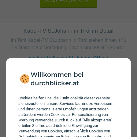
Kabel-TV St.Johann in Tirol im Detail
Im Tarif Kabel-TV St.Johann in Tirol stehen Ihnen 176
TV-Sender zur Verfügung, davon sind 66 HD Sender.
weitere Tarife von St. Johann ONline
Willkommen bei
durchblicker.at
Gebühren
Beim Tarif Kabel-TV St.Johann in Tirol fallen monatliche
Cookies helfen uns, die Funktionalität dieser Website
Gebühren von € 20,90 an. Weiters fallen einmalige
sicherzustellen, unsere Services laufend zu verbessern
Gebühren von bis zu € 99,00 an.
und Ihnen personalisierte Empfehlungen anzuzeigen
außerdem werden Cookies zur Personalisierung von
Werbung verwendet. Durch Klick auf “Alle akzeptieren”
erteilen Sie Ihre ausdrückliche Einwilligung zur
Verwendung von Cookies, einschließlich Cookies von
Drittanbietern, sowie zur Erfassung von Besuchs- und