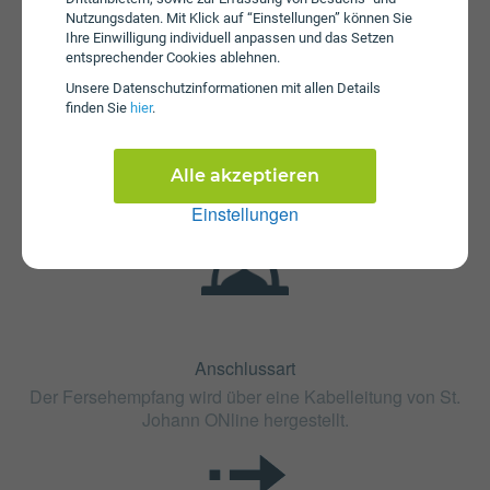
Nutzungsdaten. Mit Klick auf “Einstellungen” können Sie
Ihre Einwilligung individuell anpassen und das Setzen
entsprechender Cookies ablehnen.
Fristen
Unsere Daten­schutz­informationen mit allen Details
finden Sie
hier
.
Die Vertragslaufzeit bei Kabel-TV St.Johann in Tirol
beträgt 12 Monate. Die Kündigungsfrist beträgt 1 Monat.
Alle akzeptieren
Einstellungen
Anschlussart
Der Fersehempfang wird über eine Kabelleitung von St.
Johann ONline hergestellt.