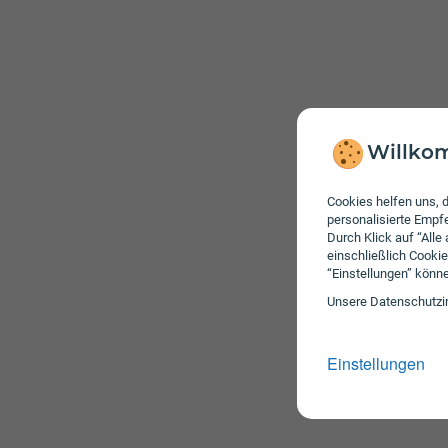
Willkom
Cookies helfen uns, d
personalisierte Emp
Durch Klick auf “Alle
einschließlich Cookie
“Einstellungen” könn
Unsere Daten­schutz­i
Einstellungen