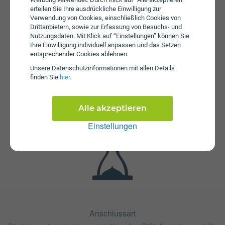
erteilen Sie Ihre ausdrückliche Einwilligung zur
Verwendung von Cookies, einschließlich Cookies von
Drittanbietern, sowie zur Erfassung von Besuchs- und
Nutzungsdaten. Mit Klick auf “Einstellungen” können Sie
Ihre Einwilligung individuell anpassen und das Setzen
entsprechender Cookies ablehnen.
Unsere Daten­schutz­informationen mit allen Details
Fristen
finden Sie
hier
.
Der Tarif Telematica DSL Solo Pro 40 ist mit 12 Monaten
oder mit 24 Monaten Bindung erhältlich. Die
Kündigungsfrist beträgt 1 Monat.
Alle akzeptieren
Einstellungen
Anschlussart