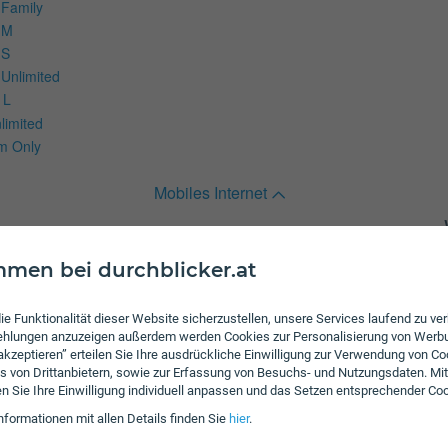
 Family
 M
 S
 Unlimited
 L
limited
m Only
Mobiles Internet
rnet
men bei durchblicker.at
ie Funktionalität dieser Website sicherzustellen, unsere Services laufend zu v
fehlungen anzuzeigen außerdem werden Cookies zur Personalisierung von Werb
 akzeptieren” erteilen Sie Ihre ausdrückliche Einwilligung zur Verwendung von Co
ng XS plus
s von Drittanbietern, sowie zur Erfassung von Besuchs- und Nutzungsdaten. Mit
S SIM Only
en Sie Ihre Einwilligung individuell anpassen und das Setzen entsprechender Co
nformationen mit allen Details finden Sie
hier
.