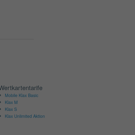
Wertkartentarife
Mobile Klax Basic
Klax M
Klax S
Klax Unlimited Aktion