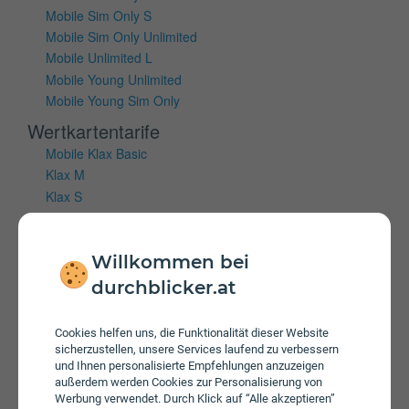
Mobile Sim Only S
Mobile Sim Only Unlimited
Mobile Unlimited L
Mobile Young Unlimited
Mobile Young Sim Only
Wertkartentarife
Mobile Klax Basic
Klax M
Klax S
Klax Unlimited Aktion
Mobiles Internet
Willkommen bei
durchblicker.at
Vertragstarife
Hi!Magenta Internet
Internet 5G M
Cookies helfen uns, die Funktionalität dieser Website
sicherzustellen, unsere Services laufend zu verbessern
Internet 5G S
und Ihnen personalisierte Empfehlungen anzuzeigen
Internet 5G S
außerdem werden Cookies zur Personalisierung von
Internet 5G XS
Werbung verwendet. Durch Klick auf “Alle akzeptieren”