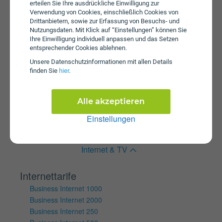
erteilen Sie Ihre ausdrückliche Einwilligung zur
Internet 5G Young XS plus
Verwendung von Cookies, einschließlich Cookies von
Tablet Internet S SIM Only
Drittanbietern, sowie zur Erfassung von Besuchs- und
Nutzungsdaten. Mit Klick auf “Einstellungen” können Sie
Wertkartentarife
Ihre Einwilligung individuell anpassen und das Setzen
Internet Klax S Box
entsprechender Cookies ablehnen.
Internet Klax M Box
Unsere Daten­schutz­informationen mit allen Details
Internet KLAX 5G L
finden Sie
hier
.
Internet Klax M
Internet Klax S
Alle akzeptieren
Mobile Internet Klax Basic
Mobile Internet Klax M
Einstellungen
Mobile Internet Klax S
Internet & TV
Internettarife
Business Internet 1000
Business Internet 2000
Business Internet 250