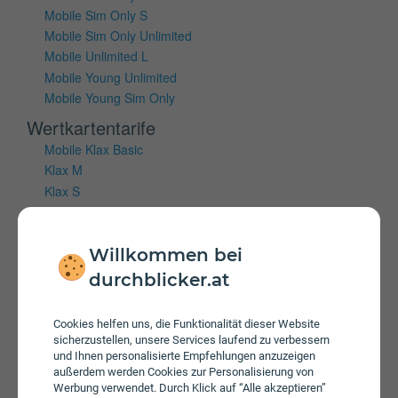
Mobile Sim Only S
Mobile Sim Only Unlimited
Mobile Unlimited L
Mobile Young Unlimited
Mobile Young Sim Only
Wertkartentarife
Mobile Klax Basic
Klax M
Klax S
Klax Unlimited Aktion
Mobiles Internet
Willkommen bei
durchblicker.at
Vertragstarife
Hi!Magenta Internet
Internet 5G M
Cookies helfen uns, die Funktionalität dieser Website
sicherzustellen, unsere Services laufend zu verbessern
Internet 5G S
und Ihnen personalisierte Empfehlungen anzuzeigen
Internet 5G S
außerdem werden Cookies zur Personalisierung von
Internet 5G XS
Werbung verwendet. Durch Klick auf “Alle akzeptieren”