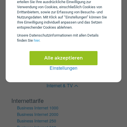
erteilen Sie Ihre ausdrückliche Einwilligung zur
Internet 5G Young XS plus
Verwendung von Cookies, einschließlich Cookies von
Tablet Internet S SIM Only
Drittanbietern, sowie zur Erfassung von Besuchs- und
Nutzungsdaten. Mit Klick auf “Einstellungen” können Sie
Wertkartentarife
Ihre Einwilligung individuell anpassen und das Setzen
Internet Klax S Box
entsprechender Cookies ablehnen.
Internet Klax M Box
Unsere Daten­schutz­informationen mit allen Details
Internet KLAX 5G L
finden Sie
hier
.
Internet Klax M
Internet Klax S
Alle akzeptieren
Mobile Internet Klax Basic
Mobile Internet Klax M
Einstellungen
Mobile Internet Klax S
Internet & TV
Internettarife
Business Internet 1000
Business Internet 2000
Business Internet 250