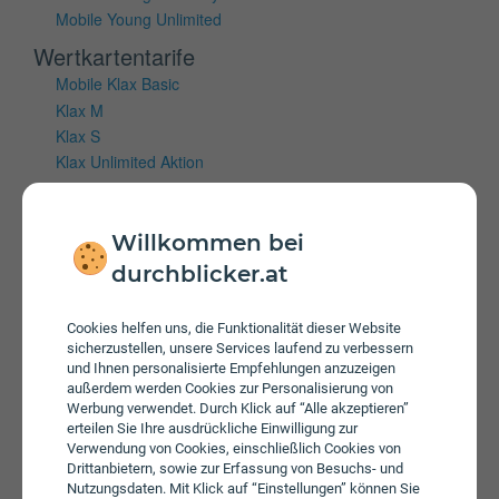
Mobile Young Unlimited
Wertkartentarife
Mobile Klax Basic
Klax M
Klax S
Klax Unlimited Aktion
Mobiles Internet
Willkommen bei
Vertragstarife
durchblicker.at
Internet 5G S
Internet 5G XS
Internet 5G XXS
Cookies helfen uns, die Funktionalität dieser Website
sicherzustellen, unsere Services laufend zu verbessern
Internet 5G Young XS plus
und Ihnen personalisierte Empfehlungen anzuzeigen
Wertkartentarife
außerdem werden Cookies zur Personalisierung von
Werbung verwendet. Durch Klick auf “Alle akzeptieren”
Internet Klax S Box
erteilen Sie Ihre ausdrückliche Einwilligung zur
Internet Klax M Box
Verwendung von Cookies, einschließlich Cookies von
Drittanbietern, sowie zur Erfassung von Besuchs- und
Internet KLAX 5G L
Nutzungsdaten. Mit Klick auf “Einstellungen” können Sie
Internet Klax M