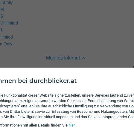
 Family
 M
 S
 Unlimited
 L
limited
m Only
Mobiles Internet
rnet
men bei durchblicker.at
ie Funktionalität dieser Website sicherzustellen, unsere Services laufend zu v
fehlungen anzuzeigen außerdem werden Cookies zur Personalisierung von Werb
 akzeptieren” erteilen Sie Ihre ausdrückliche Einwilligung zur Verwendung von Co
ng XS plus
s von Drittanbietern, sowie zur Erfassung von Besuchs- und Nutzungsdaten. Mit
S SIM Only
en Sie Ihre Einwilligung individuell anpassen und das Setzen entsprechender Co
nformationen mit allen Details finden Sie
hier
.