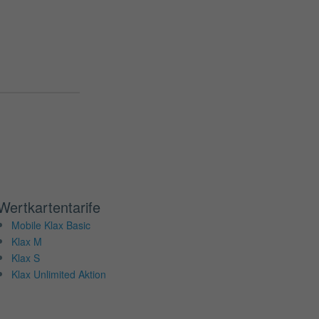
Wertkartentarife
Mobile Klax Basic
Klax M
Klax S
Klax Unlimited Aktion