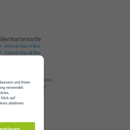
Wertkartentarife
Internet Klax S Box
Internet Klax M Box
Internet KLAX 5G L
Internet Klax M
Internet Klax S
Mobile Internet Klax Basic
erbessern und Ihnen
Mobile Internet Klax M
ung verwendet.
Mobile Internet Klax S
okies,
 Klick auf
okies ablehnen.
zeptieren