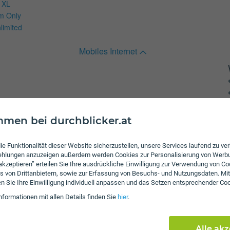
d XL
m Only
limited
Mobiles Internet
ng XS plus
men bei durchblicker.at
ie Funktionalität dieser Website sicherzustellen, unsere Services laufend zu v
fehlungen anzuzeigen außerdem werden Cookies zur Personalisierung von Werb
 akzeptieren” erteilen Sie Ihre ausdrückliche Einwilligung zur Verwendung von Co
s von Drittanbietern, sowie zur Erfassung von Besuchs- und Nutzungsdaten. Mit
en Sie Ihre Einwilligung individuell anpassen und das Setzen entsprechender Co
Internet & TV
nformationen mit allen Details finden Sie
hier
.
Internettarife
Business Internet 1000
Alle ak