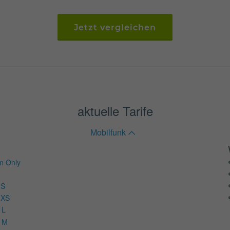
Jetzt vergleichen
aktuelle Tarife
Mobilfunk
im Only
 S
 XS
 L
d M