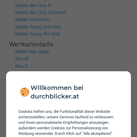
Mobile Sim Only S
Mobile Sim Only Unlimited
Mobile Unlimited L
Mobile Young Unlimited
Mobile Young Sim Only
Wertkartentarife
Mobile Klax Basic
Klax M
Klax S
Klax Unlimited Aktion
Mobiles Internet
Willkommen bei
durchblicker.at
Vertragstarife
Hi!Magenta Internet
Internet 5G M
Cookies helfen uns, die Funktionalität dieser Website
sicherzustellen, unsere Services laufend zu verbessern
Internet 5G S
und Ihnen personalisierte Empfehlungen anzuzeigen
Internet 5G S
außerdem werden Cookies zur Personalisierung von
Internet 5G XS
Werbung verwendet. Durch Klick auf “Alle akzeptieren”