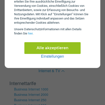
erteilen Sie Ihre ausdrückliche Einwilligung zur
Internet 5G Young XS plus
Verwendung von Cookies, einschließlich Cookies von
Tablet Internet S SIM Only
Drittanbietern, sowie zur Erfassung von Besuchs- und
Nutzungsdaten. Mit Klick auf “Einstellungen” können Sie
Wertkartentarife
Ihre Einwilligung individuell anpassen und das Setzen
Internet Klax S Box
entsprechender Cookies ablehnen.
Internet Klax M Box
Unsere Daten­schutz­informationen mit allen Details
Internet KLAX 5G L
finden Sie
hier
.
Internet Klax M
Internet Klax S
Alle akzeptieren
Mobile Internet Klax Basic
Mobile Internet Klax M
Einstellungen
Mobile Internet Klax S
Internet & TV
Internettarife
Business Internet 1000
Business Internet 2000
Business Internet 250