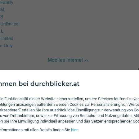
 Family
 M
 S
 Unlimited
 L
limited
m Only
Mobiles Internet
rnet
men bei durchblicker.at
ie Funktionalität dieser Website sicherzustellen, unsere Services laufend zu v
fehlungen anzuzeigen außerdem werden Cookies zur Personalisierung von Werb
 akzeptieren” erteilen Sie Ihre ausdrückliche Einwilligung zur Verwendung von Co
ng XS plus
s von Drittanbietern, sowie zur Erfassung von Besuchs- und Nutzungsdaten. Mit
S SIM Only
en Sie Ihre Einwilligung individuell anpassen und das Setzen entsprechender Co
nformationen mit allen Details finden Sie
hier
.