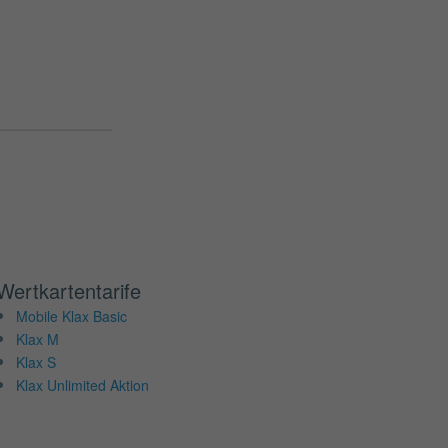
Wertkartentarife
Mobile Klax Basic
Klax M
Klax S
Klax Unlimited Aktion