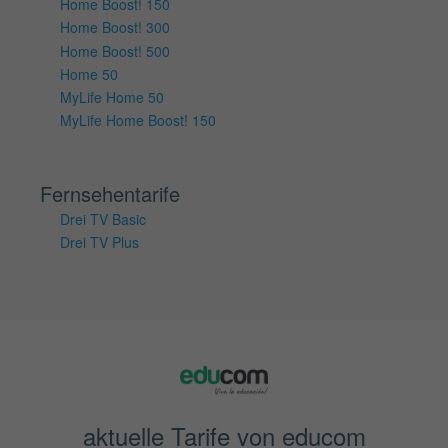
Home Boost! 150
Home Boost! 300
Home Boost! 500
Home 50
MyLife Home 50
MyLife Home Boost! 150
Fernsehentarife
Drei TV Basic
Drei TV Plus
aktuelle Tarife von educom