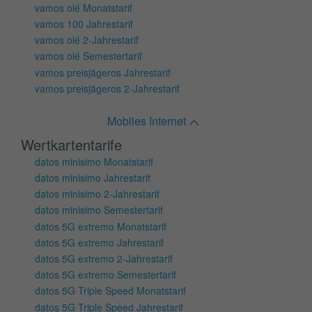
vamos olé Monatstarif
vamos 100 Jahrestarif
vamos olé 2-Jahrestarif
vamos olé Semestertarif
vamos preisjägeros Jahrestarif
vamos preisjägeros 2-Jahrestarif
Mobiles Internet
Wertkartentarife
datos minisimo Monatstarif
datos minisimo Jahrestarif
datos minisimo 2-Jahrestarif
datos minisimo Semestertarif
datos 5G extremo Monatstarif
datos 5G extremo Jahrestarif
datos 5G extremo 2-Jahrestarif
datos 5G extremo Semestertarif
datos 5G Triple Speed Monatstarif
datos 5G Triple Speed Jahrestarif