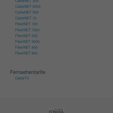
CableNET 300
CableNET 2000
CableNET 500
CableNET 70
FiberNET 100
FiberNET 1500
FiberNET 200
FiberNET 3000
FiberNET 400
FiberNET 600
Fernsehentarife
CableTV