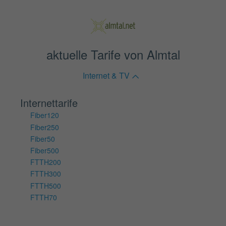
aktuelle Tarife von Almtal
Internet & TV
Internettarife
Fiber120
Fiber250
Fiber50
Fiber500
FTTH200
FTTH300
FTTH500
FTTH70