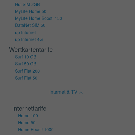
Hui SIM 2GB
MyLife Home 50
MyLife Home Boost! 150
DataNet SIM 50
up Internet
up Internet 4G
Wertkartentarife
Surf 10 GB
Surf 50 GB
Surf Flat 200
Surf Flat 50
Internet & TV
Internettarife
Home 100
Home 50
Home Boost! 1000