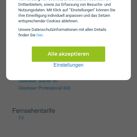
Drittanbietern, sowie zur Erfassung von Besuchs- und
Internet & TV
Nutzungsdaten. Mit Klick auf “Einstellungen” können Sie
Ihre Einwilligung individuell anpassen und das Setzen
entsprechender Cookies ablehnen.
Internettarife
Unsere Daten­schutz­informationen mit allen Details
BBOÖ Starter 1000
finden Sie
hier
.
BBOÖ Starter 2500
BBOÖ Starter 300
BBOÖ Starter 500
Alle akzeptieren
Glasfaser Giga 1000
Einstellungen
Glasfaser Family 200
Glasfaser Generation 400
Glasfaser Starter 50
Glasfaser Professional 600
Fernsehentarife
TV