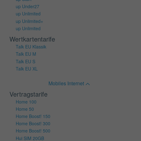
up Under27
up Unlimited
up Unlimited+
up Unlimited
Wertkartentarife
Talk EU Klassik
Talk EU M
Talk EU S
Talk EU XL
Mobiles Internet
Vertragstarife
Home 100
Home 50
Home Boost! 150
Home Boost! 300
Home Boost! 500
Hui SIM 20GB