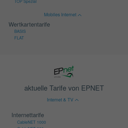
TOP Spezial
Mobiles Internet
Wertkartentarife
BASIS
FLAT
aktuelle Tarife von EPNET
Internet & TV
Internettarife
CableNET 1000