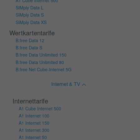
A1 Cube Internet 500
SIMply Data L
SIMply Data S
SIMply Data XS
Wertkartentarife
B.free Data 12
B.free Data S
B.free Data Unlimited 150
B.free Data Unlimited 80
B.free Net Cube-Internet 5G
Internet & TV
Internettarife
A1 Cube Internet 500
A1 Internet 100
A1 Internet 150
A1 Internet 300
A1 Internet 50