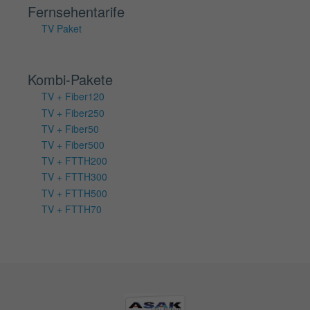
Fernsehentarife
TV Paket
Kombi-Pakete
TV + Fiber120
TV + Fiber250
TV + Fiber50
TV + Fiber500
TV + FTTH200
TV + FTTH300
TV + FTTH500
TV + FTTH70