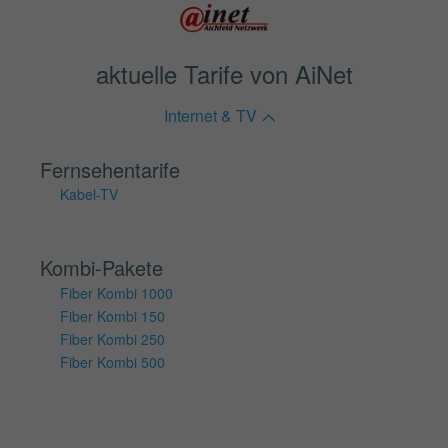
aktuelle Tarife von AiNet
Internet & TV
Fernsehentarife
Kabel-TV
Kombi-Pakete
Fiber Kombi 1000
Fiber Kombi 150
Fiber Kombi 250
Fiber Kombi 500