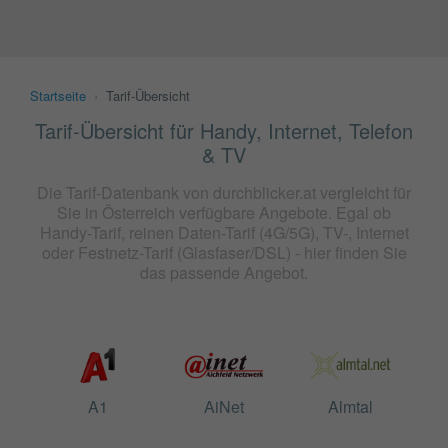
Startseite
›
Tarif-Übersicht
Tarif-Übersicht für Handy, Internet, Telefon
& TV
Die Tarif-Datenbank von durchblicker.at vergleicht für
Sie in Österreich verfügbare Angebote. Egal ob
Handy-Tarif, reinen Daten-Tarif (4G/5G), TV-, Internet
oder Festnetz-Tarif (Glasfaser/DSL) - hier finden Sie
das passende Angebot.
A1
AiNet
Almtal