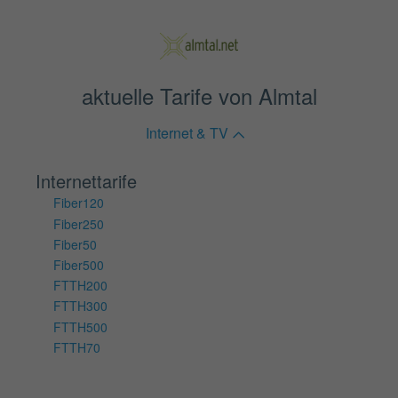
aktuelle Tarife von Almtal
Internet & TV
Internettarife
Fiber120
Fiber250
Fiber50
Fiber500
FTTH200
FTTH300
FTTH500
FTTH70