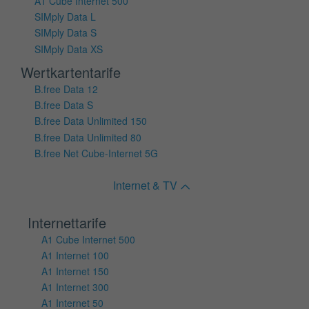
A1 Cube Internet 500
SIMply Data L
SIMply Data S
SIMply Data XS
Wertkartentarife
B.free Data 12
B.free Data S
B.free Data Unlimited 150
B.free Data Unlimited 80
B.free Net Cube-Internet 5G
Internet & TV
Internettarife
A1 Cube Internet 500
A1 Internet 100
A1 Internet 150
A1 Internet 300
A1 Internet 50