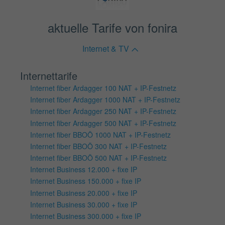
aktuelle Tarife von fonira
Internet & TV
Internettarife
Internet fiber Ardagger 100 NAT + IP-Festnetz
Internet fiber Ardagger 1000 NAT + IP-Festnetz
Internet fiber Ardagger 250 NAT + IP-Festnetz
Internet fiber Ardagger 500 NAT + IP-Festnetz
Internet fiber BBOÖ 1000 NAT + IP-Festnetz
Internet fiber BBOÖ 300 NAT + IP-Festnetz
Internet fiber BBOÖ 500 NAT + IP-Festnetz
Internet Business 12.000 + fixe IP
Internet Business 150.000 + fixe IP
Internet Business 20.000 + fixe IP
Internet Business 30.000 + fixe IP
Internet Business 300.000 + fixe IP