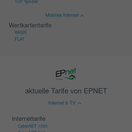
TOP Spezial
Mobiles Internet
Wertkartentarife
BASIS
FLAT
aktuelle Tarife von EPNET
Internet & TV
Internettarife
CableNET 1000