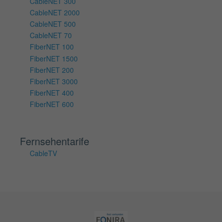
CableNET 300
CableNET 2000
CableNET 500
CableNET 70
FiberNET 100
FiberNET 1500
FiberNET 200
FiberNET 3000
FiberNET 400
FiberNET 600
Fernsehentarife
CableTV