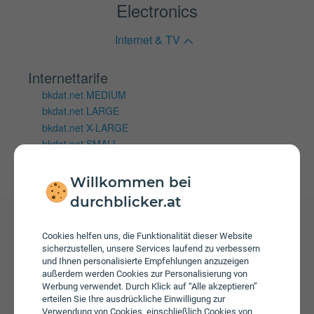
Electronics
Internet & TV
Internettarife
bkdat.net MEDIUM
bkdat.net LARGE
bkdat.net X-LARGE
bkdat.net SMALL
Willkommen bei
durchblicker.at
Cookies helfen uns, die Funktionalität dieser Website
sicherzustellen, unsere Services laufend zu verbessern
und Ihnen personalisierte Empfehlungen anzuzeigen
aktuelle Tarife von Cablevision
außerdem werden Cookies zur Personalisierung von
Werbung verwendet. Durch Klick auf “Alle akzeptieren”
Nöhmer
erteilen Sie Ihre ausdrückliche Einwilligung zur
Verwendung von Cookies, einschließlich Cookies von