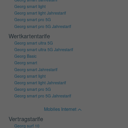
Georg smart light
Georg smart light Jahrestarif
Georg smart pro 5G
Georg smart pro 5G Jahrestarif
Wertkartentarife
Georg smart ultra 5G
Georg smart ultra 5G Jahrestarif
Georg Basic
Georg smart
Georg smart Jahrestarif
Georg smart light
Georg smart light Jahrestarif
Georg smart pro 5G
Georg smart pro 5G Jahrestarif
Mobiles Internet
Vertragstarife
Georg surf 10