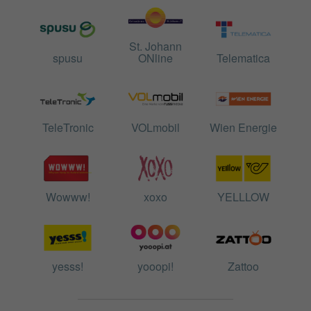
St. Johann
spusu
ONline
Telematica
TeleTronic
VOLmobil
Wien Energie
Wowww!
xoxo
YELLLOW
yesss!
yooopi!
Zattoo