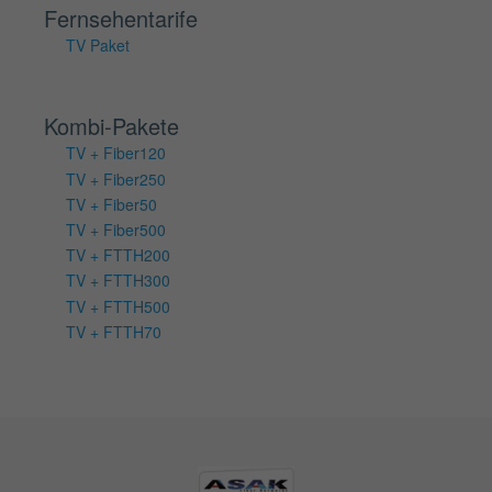
Fernsehentarife
TV Paket
Kombi-Pakete
TV + Fiber120
TV + Fiber250
TV + Fiber50
TV + Fiber500
TV + FTTH200
TV + FTTH300
TV + FTTH500
TV + FTTH70