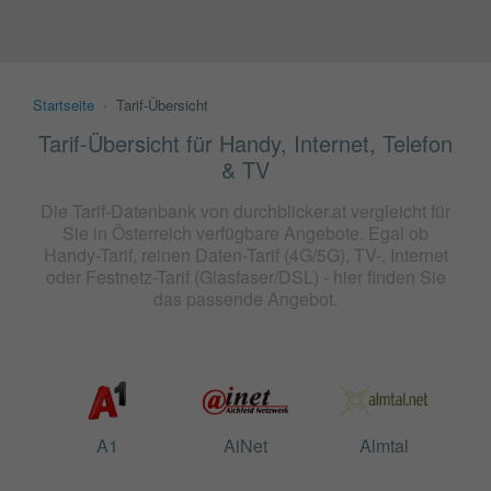
Startseite
›
Tarif-Übersicht
Tarif-Übersicht für Handy, Internet, Telefon
& TV
Die Tarif-Datenbank von durchblicker.at vergleicht für
Sie in Österreich verfügbare Angebote. Egal ob
Handy-Tarif, reinen Daten-Tarif (4G/5G), TV-, Internet
oder Festnetz-Tarif (Glasfaser/DSL) - hier finden Sie
das passende Angebot.
A1
AiNet
Almtal