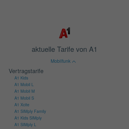
aktuelle Tarife von A1
Mobilfunk
Vertragstarife
A1 Kids
A1 Mobil L
A1 Mobil M
A1 Mobil S
A1 Xcite
A1 SIMply Family
A1 Kids SIMply
A1 SIMply L