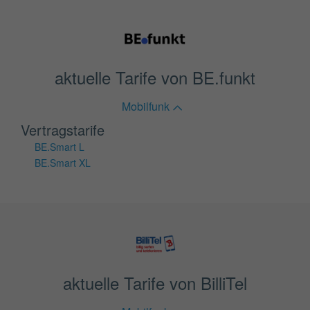
aktuelle Tarife von BE.funkt
Mobilfunk
Vertragstarife
BE.Smart L
BE.Smart XL
aktuelle Tarife von BilliTel