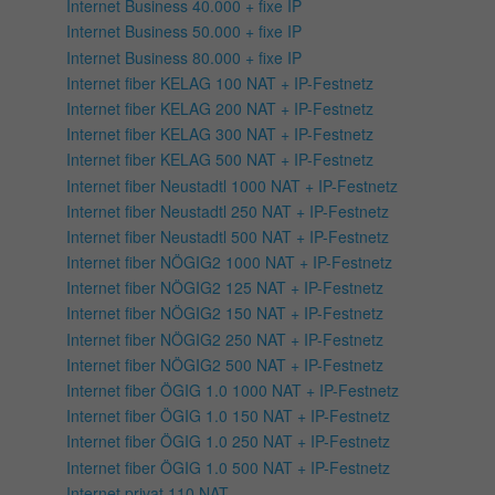
Internet Business 40.000 + fixe IP
Internet Business 50.000 + fixe IP
Internet Business 80.000 + fixe IP
Internet fiber KELAG 100 NAT + IP-Festnetz
Internet fiber KELAG 200 NAT + IP-Festnetz
Internet fiber KELAG 300 NAT + IP-Festnetz
Internet fiber KELAG 500 NAT + IP-Festnetz
Internet fiber Neustadtl 1000 NAT + IP-Festnetz
Internet fiber Neustadtl 250 NAT + IP-Festnetz
Internet fiber Neustadtl 500 NAT + IP-Festnetz
Internet fiber NÖGIG2 1000 NAT + IP-Festnetz
Internet fiber NÖGIG2 125 NAT + IP-Festnetz
Internet fiber NÖGIG2 150 NAT + IP-Festnetz
Internet fiber NÖGIG2 250 NAT + IP-Festnetz
Internet fiber NÖGIG2 500 NAT + IP-Festnetz
Internet fiber ÖGIG 1.0 1000 NAT + IP-Festnetz
Internet fiber ÖGIG 1.0 150 NAT + IP-Festnetz
Internet fiber ÖGIG 1.0 250 NAT + IP-Festnetz
Internet fiber ÖGIG 1.0 500 NAT + IP-Festnetz
Internet privat 110 NAT