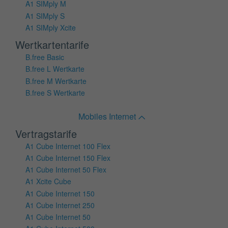
A1 SIMply M
A1 SIMply S
A1 SIMply Xcite
Wertkartentarife
B.free Basic
B.free L Wertkarte
B.free M Wertkarte
B.free S Wertkarte
Mobiles Internet
Vertragstarife
A1 Cube Internet 100 Flex
A1 Cube Internet 150 Flex
A1 Cube Internet 50 Flex
A1 Xcite Cube
A1 Cube Internet 150
A1 Cube Internet 250
A1 Cube Internet 50