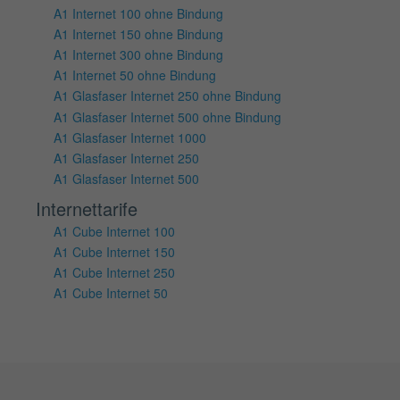
A1 Internet 100 ohne Bindung
A1 Internet 150 ohne Bindung
A1 Internet 300 ohne Bindung
A1 Internet 50 ohne Bindung
A1 Glasfaser Internet 250 ohne Bindung
A1 Glasfaser Internet 500 ohne Bindung
A1 Glasfaser Internet 1000
A1 Glasfaser Internet 250
A1 Glasfaser Internet 500
Internettarife
A1 Cube Internet 100
A1 Cube Internet 150
A1 Cube Internet 250
A1 Cube Internet 50