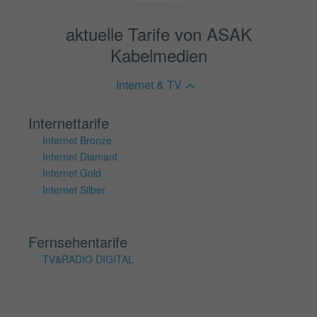
aktuelle Tarife von ASAK
Kabelmedien
Internet & TV
Internettarife
Internet Bronze
Internet Diamant
Internet Gold
Internet Silber
Fernsehentarife
TV&RADIO DIGITAL