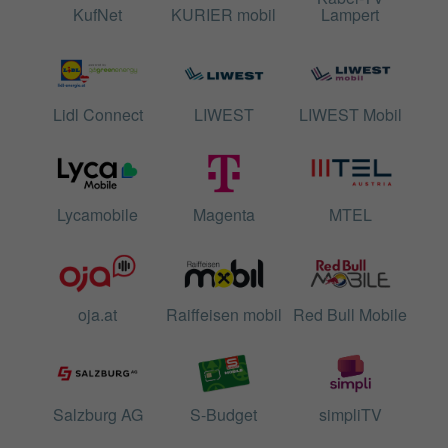
KufNet
KURIER mobil
Lampert
Lidl Connect
LIWEST
LIWEST Mobil
Lycamobile
Magenta
MTEL
oja.at
Raiffeisen mobil
Red Bull Mobile
Salzburg AG
S-Budget
simpliTV