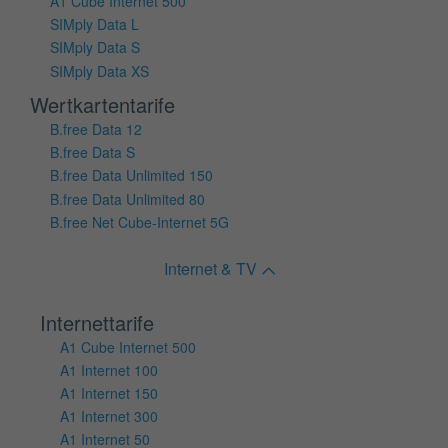
A1 Cube Internet 500
SIMply Data L
SIMply Data S
SIMply Data XS
Wertkartentarife
B.free Data 12
B.free Data S
B.free Data Unlimited 150
B.free Data Unlimited 80
B.free Net Cube-Internet 5G
Internet & TV
Internettarife
A1 Cube Internet 500
A1 Internet 100
A1 Internet 150
A1 Internet 300
A1 Internet 50