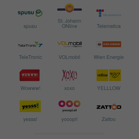
St. Johann
spusu
ONline
Telematica
TeleTronic
VOLmobil
Wien Energie
Wowww!
xoxo
YELLLOW
yesss!
yooopi!
Zattoo