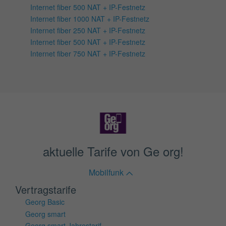
Internet fiber 500 NAT + IP-Festnetz
Internet fiber 1000 NAT + IP-Festnetz
Internet fiber 250 NAT + IP-Festnetz
Internet fiber 500 NAT + IP-Festnetz
Internet fiber 750 NAT + IP-Festnetz
aktuelle Tarife von Ge org!
Mobilfunk
Vertragstarife
Georg Basic
Georg smart
Georg smart Jahrestarif