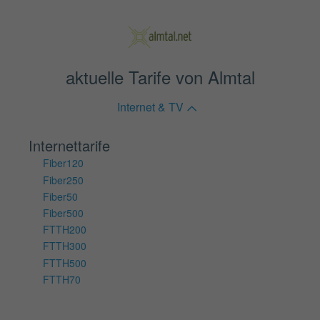
aktuelle Tarife von Almtal
Internet & TV
Internettarife
Fiber120
Fiber250
Fiber50
Fiber500
FTTH200
FTTH300
FTTH500
FTTH70