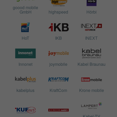
goood mobile
GmbH
highspeed
Hörbi
HoT
IKB
INEXT
Innonet
joymobile
Kabel Braunau
kabelplus
KraftCom
Krone mobile
Kabel-TV