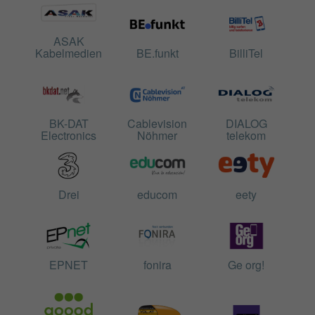
ASAK
Kabelmedien
BE.funkt
BilliTel
BK-DAT
Cablevision
DIALOG
Electronics
Nöhmer
telekom
Drei
educom
eety
EPNET
fonira
Ge org!