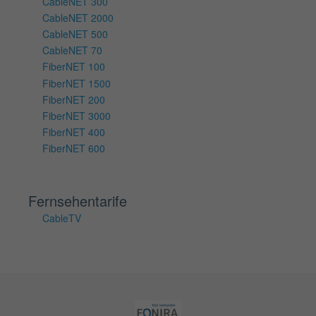
CableNET 300
CableNET 2000
CableNET 500
CableNET 70
FiberNET 100
FiberNET 1500
FiberNET 200
FiberNET 3000
FiberNET 400
FiberNET 600
Fernsehentarife
CableTV