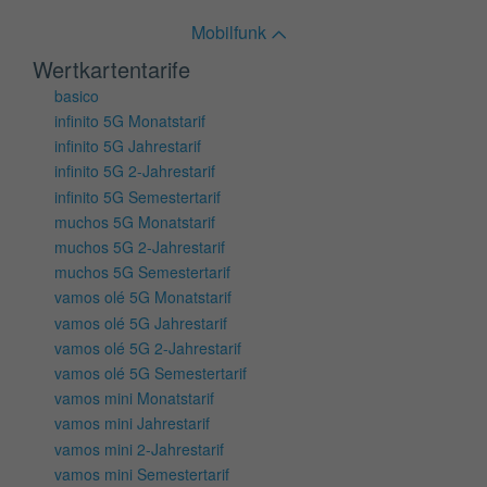
Mobilfunk
Wertkartentarife
basico
infinito 5G Monatstarif
infinito 5G Jahrestarif
infinito 5G 2-Jahrestarif
infinito 5G Semestertarif
muchos 5G Monatstarif
muchos 5G 2-Jahrestarif
muchos 5G Semestertarif
vamos olé 5G Monatstarif
vamos olé 5G Jahrestarif
vamos olé 5G 2-Jahrestarif
vamos olé 5G Semestertarif
vamos mini Monatstarif
vamos mini Jahrestarif
vamos mini 2-Jahrestarif
vamos mini Semestertarif