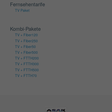
Fernsehentarife
TV Paket
Kombi-Pakete
TV + Fiber120
TV + Fiber250
TV + Fiber50
TV + Fiber500
TV + FTTH200
TV + FTTH300
TV + FTTH500
TV + FTTH70