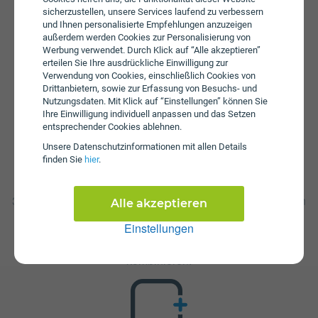
sicherzustellen, unsere Services laufend zu verbessern
aufgebraucht ist können Sie mit 64 Kbit/s weitersurfen.
und Ihnen personalisierte Empfehlungen anzuzeigen
Zusätzlich fällt beim 3LänderVLEX 100 eine
außerdem werden Cookies zur Personalisierung von
Aktivierungsgebühr in Höhe von € 60 an. Es wird keine
Werbung verwendet. Durch Klick auf “Alle akzeptieren”
Servicepauschale erhoben.
erteilen Sie Ihre ausdrückliche Einwilligung zur
Verwendung von Cookies, einschließlich Cookies von
Drittanbietern, sowie zur Erfassung von Besuchs- und
Nutzungsdaten. Mit Klick auf “Einstellungen” können Sie
Ihre Einwilligung individuell anpassen und das Setzen
entsprechender Cookies ablehnen.
Unsere Daten­schutz­informationen mit allen Details
finden Sie
hier
.
Zusatzpakete
3LänderVLEX 100 ist mit verschiedenen Zusatzangeboten
Alle akzeptieren
erweiterbar. Mehr über kombinierbare Zusatzprodukte
Einstellungen
erfahren Sie in unserm Handytarif-Rechner. Dort können
Sie den Tarif nach Belieben mit anderen Angeboten
kombinieren.