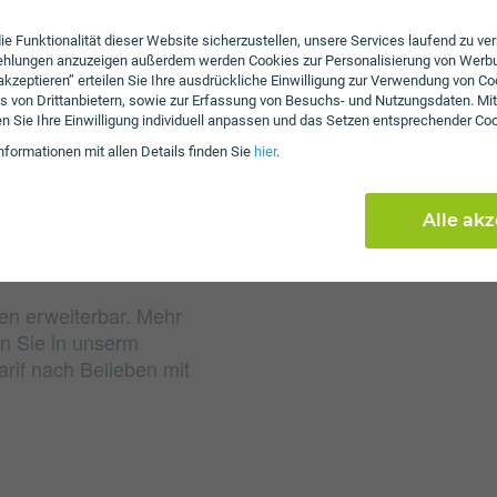
Gebühren
ie Funktionalität dieser Website sicherzustellen, unsere Services laufend zu v
Nach Verbrauch der inkl
fehlungen anzuzeigen außerdem werden Cookies zur Personalisierung von Werb
 akzeptieren” erteilen Sie Ihre ausdrückliche Einwilligung zur Verwendung von Co
von 30 ct/€ pro Minute 
s von Drittanbietern, sowie zur Erfassung von Besuchs- und Nutzungsdaten. Mit
Zusätzlich fällt beim V
en Sie Ihre Einwilligung individuell anpassen und das Setzen entsprechender Co
60 an. Es wird keine Se
nformationen mit allen Details finden Sie
hier
.
Alle ak
en erweiterbar. Mehr
n Sie in unserm
rif nach Belieben mit