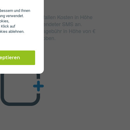
erbessern und Ihnen
udierten Einheiten fallen Kosten in Höhe
ung verwendet.
okies,
und 30 ct/€ pro versendeter SMS an.
 Klick auf
LEX eine Aktivierungsgebühr in Höhe von €
okies ablehnen.
rvicepauschale erhoben.
zeptieren