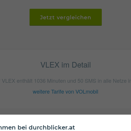
Jetzt vergleichen
VLEX im Detail
f VLEX enthält 1036 Minuten und 50 SMS in alle Netze i
weitere Tarife von VOLmobil
men bei durchblicker.at