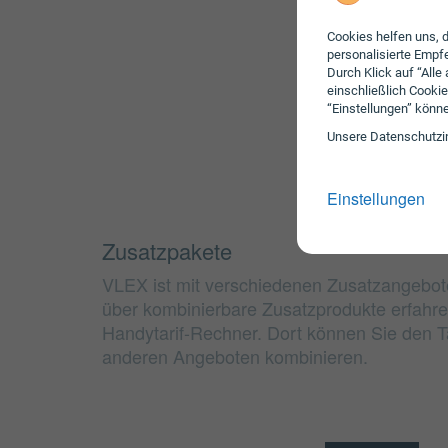
Cookies helfen uns, d
personalisierte Emp
Durch Klick auf “Alle
einschließlich Cookie
“Einstellungen” könn
Unsere Daten­schutz­i
Einstellungen
Zusatzpakete
VLEX ist mit verschiedenen Zusatzangebot
über kombinierbare Zusatzprodukte erfahre
Handytarif-Rechner. Dort können Sie den Ta
anderen Angeboten kombinieren.