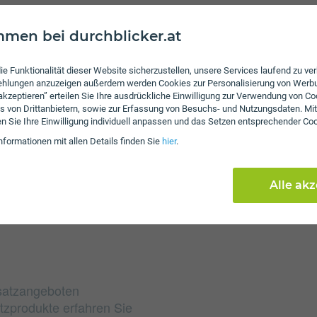
men bei durchblicker.at
Gebühren
ie Funktionalität dieser Website sicherzustellen, unsere Services laufend zu v
Nach Verbrauch der inkl
fehlungen anzuzeigen außerdem werden Cookies zur Personalisierung von Werb
von 35 ct/€ pro Minute 
 akzeptieren” erteilen Sie Ihre ausdrückliche Einwilligung zur Verwendung von Co
s von Drittanbietern, sowie zur Erfassung von Besuchs- und Nutzungsdaten. Mit
das inkludierte Datenvo
en Sie Ihre Einwilligung individuell anpassen und das Setzen entsprechender Co
zusätzliches Datenpak
nformationen mit allen Details finden Sie
hier
.
um wieder mobilen Zugrif
beim VOLguat SIMonly e
an. Es wird keine Servi
Alle ak
satzangeboten
tzprodukte erfahren Sie