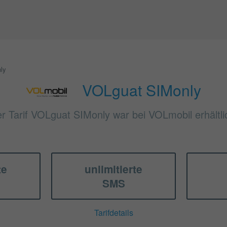
ly
VOLguat SIMonly
r Tarif VOLguat SIMonly war bei VOLmobil erhältli
te
unlimitierte
SMS
Tarifdetails