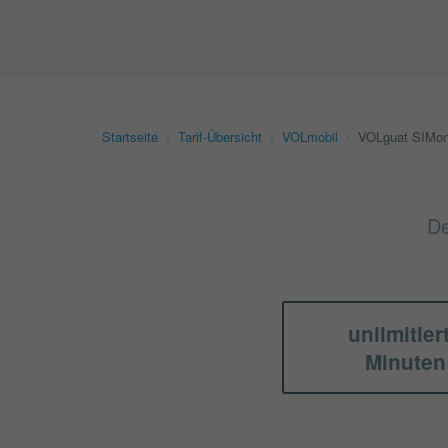
Startseite
›
Tarif-Übersicht
›
VOLmobil
›
VOLguat SIMon
De
unlimitier
Minuten