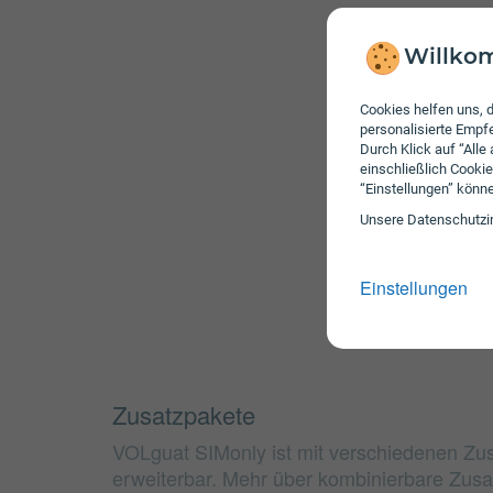
Willkom
Cookies helfen uns, d
personalisierte Emp
Durch Klick auf “Alle
einschließlich Cookie
“Einstellungen” könn
Unsere Daten­schutz­i
Einstellungen
Zusatzpakete
VOLguat SIMonly ist mit verschiedenen Zu
erweiterbar. Mehr über kombinierbare Zusa