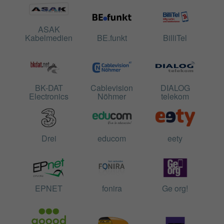
ASAK
Kabelmedien
BE.funkt
BilliTel
BK-DAT
Cablevision
DIALOG
Electronics
Nöhmer
telekom
Drei
educom
eety
EPNET
fonira
Ge org!