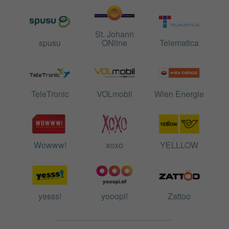
St. Johann
spusu
ONline
Telematica
TeleTronic
VOLmobil
Wien Energie
Wowww!
xoxo
YELLLOW
yesss!
yooopi!
Zattoo