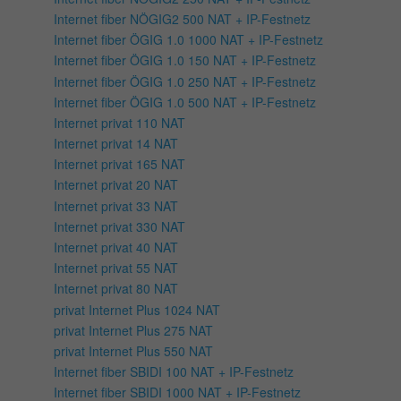
Internet fiber NÖGIG2 500 NAT + IP-Festnetz
Internet fiber ÖGIG 1.0 1000 NAT + IP-Festnetz
Internet fiber ÖGIG 1.0 150 NAT + IP-Festnetz
Internet fiber ÖGIG 1.0 250 NAT + IP-Festnetz
Internet fiber ÖGIG 1.0 500 NAT + IP-Festnetz
Internet privat 110 NAT
Internet privat 14 NAT
Internet privat 165 NAT
Internet privat 20 NAT
Internet privat 33 NAT
Internet privat 330 NAT
Internet privat 40 NAT
Internet privat 55 NAT
Internet privat 80 NAT
privat Internet Plus 1024 NAT
privat Internet Plus 275 NAT
privat Internet Plus 550 NAT
Internet fiber SBIDI 100 NAT + IP-Festnetz
Internet fiber SBIDI 1000 NAT + IP-Festnetz