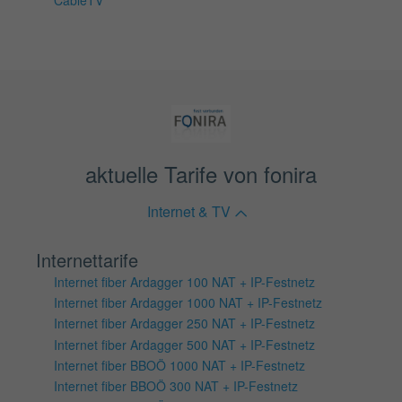
aktuelle Tarife von fonira
Internet & TV
Internettarife
Internet fiber Ardagger 100 NAT + IP-Festnetz
Internet fiber Ardagger 1000 NAT + IP-Festnetz
Internet fiber Ardagger 250 NAT + IP-Festnetz
Internet fiber Ardagger 500 NAT + IP-Festnetz
Internet fiber BBOÖ 1000 NAT + IP-Festnetz
Internet fiber BBOÖ 300 NAT + IP-Festnetz