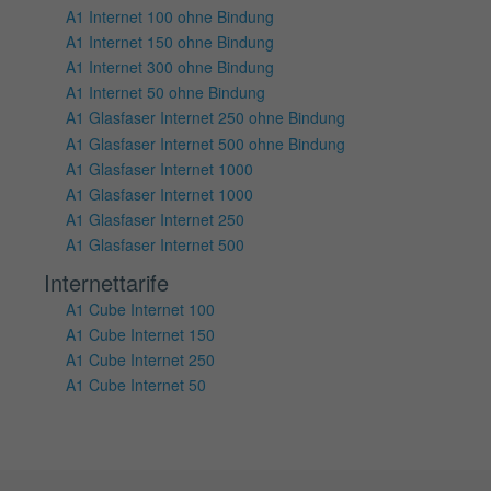
A1 Internet 100 ohne Bindung
A1 Internet 150 ohne Bindung
A1 Internet 300 ohne Bindung
A1 Internet 50 ohne Bindung
A1 Glasfaser Internet 250 ohne Bindung
A1 Glasfaser Internet 500 ohne Bindung
A1 Glasfaser Internet 1000
A1 Glasfaser Internet 1000
A1 Glasfaser Internet 250
A1 Glasfaser Internet 500
Internettarife
A1 Cube Internet 100
A1 Cube Internet 150
A1 Cube Internet 250
A1 Cube Internet 50