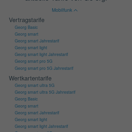
Mobilfunk
Vertragstarife
Georg Basic
Georg smart
Georg smart Jahrestarif
Georg smart light
Georg smart light Jahrestarif
Georg smart pro 5G
Georg smart pro 5G Jahrestarif
Wertkartentarife
Georg smart ultra 5G
Georg smart ultra 5G Jahrestarif
Georg Basic
Georg smart
Georg smart Jahrestarif
Georg smart light
Georg smart light Jahrestarif