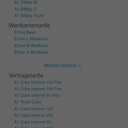
A1 SIMply M
A1 SIMply S
A1 SIMply Youth
Wertkartentarife
B.free Basic
B.free L Wertkarte
B.free M Wertkarte
B.free S Wertkarte
Mobiles Internet
Vertragstarife
A1 Cube Internet 100 Flex
A1 Cube Internet 150 Flex
A1 Cube Internet 50 Flex
A1 Youth Cube
A1 Cube Internet 150
A1 Cube Internet 250
A1 Cube Internet 50