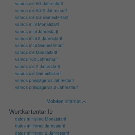
vamos olé 5G Jahrestarif
vamos olé 5G 2-Jahrestarif
vamos olé 5G Semestertarif
vamos mini Monatstarif
vamos mini Jahrestarif
vamos mini 2-Jahrestarif
vamos mini Semestertarif
vamos olé Monatstarif
vamos 100 Jahrestarif
vamos olé 2-Jahrestarif
vamos olé Semestertarif
vamos preisjägeros Jahrestarif
vamos preisjägeros 2-Jahrestarif
Mobiles Internet
Wertkartentarife
datos minisimo Monatstarif
datos minisimo Jahrestarif
datos minisimo 2-Jahrestarif