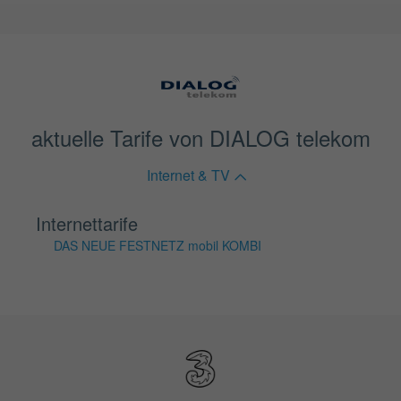
aktuelle Tarife von DIALOG telekom
Internet & TV
Internettarife
DAS NEUE FESTNETZ mobil KOMBI