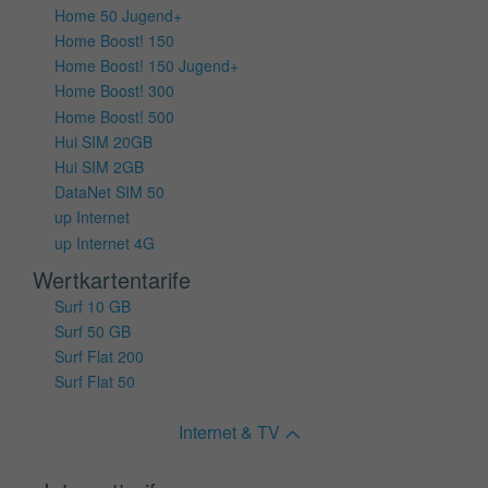
Home 50 Jugend+
Home Boost! 150
Home Boost! 150 Jugend+
Home Boost! 300
Home Boost! 500
Hui SIM 20GB
Hui SIM 2GB
DataNet SIM 50
up Internet
up Internet 4G
Wertkartentarife
Surf 10 GB
Surf 50 GB
Surf Flat 200
Surf Flat 50
Internet & TV