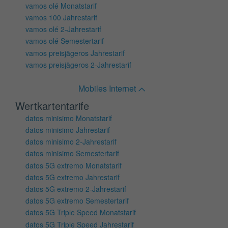
vamos olé Monatstarif
vamos 100 Jahrestarif
vamos olé 2-Jahrestarif
vamos olé Semestertarif
vamos preisjägeros Jahrestarif
vamos preisjägeros 2-Jahrestarif
Mobiles Internet
Wertkartentarife
datos minisimo Monatstarif
datos minisimo Jahrestarif
datos minisimo 2-Jahrestarif
datos minisimo Semestertarif
datos 5G extremo Monatstarif
datos 5G extremo Jahrestarif
datos 5G extremo 2-Jahrestarif
datos 5G extremo Semestertarif
datos 5G Triple Speed Monatstarif
datos 5G Triple Speed Jahrestarif