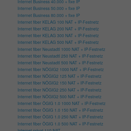
Internet Business 40.000 + fixe IP
Internet Business 50.000 + fixe IP
Internet Business 80.000 + fixe IP
Internet fiber KELAG 100 NAT + IP-Festnetz
Internet fiber KELAG 200 NAT + IP-Festnetz
Internet fiber KELAG 300 NAT + IP-Festnetz
Internet fiber KELAG 500 NAT + IP-Festnetz
Internet fiber Neustadtl 1000 NAT + IP-Festnetz
Internet fiber Neustadtl 250 NAT + IP-Festnetz
Internet fiber Neustadtl 500 NAT + IP-Festnetz
Internet fiber NÖGIG2 1000 NAT + IP-Festnetz
Internet fiber NÖGIG2 125 NAT + IP-Festnetz
Internet fiber NÖGIG2 150 NAT + IP-Festnetz
Internet fiber NÖGIG2 250 NAT + IP-Festnetz
Internet fiber NÖGIG2 500 NAT + IP-Festnetz
Internet fiber ÖGIG 1.0 1000 NAT + IP-Festnetz
Internet fiber ÖGIG 1.0 150 NAT + IP-Festnetz
Internet fiber ÖGIG 1.0 250 NAT + IP-Festnetz
Internet fiber ÖGIG 1.0 500 NAT + IP-Festnetz
Internet privat 110 NAT