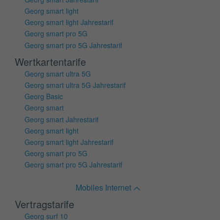
Georg smart light
Georg smart light Jahrestarif
Georg smart pro 5G
Georg smart pro 5G Jahrestarif
Wertkartentarife
Georg smart ultra 5G
Georg smart ultra 5G Jahrestarif
Georg Basic
Georg smart
Georg smart Jahrestarif
Georg smart light
Georg smart light Jahrestarif
Georg smart pro 5G
Georg smart pro 5G Jahrestarif
Mobiles Internet
Vertragstarife
Georg surf 10