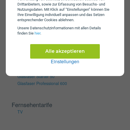
Drittanbietern, sowie zur Erfassung von Besuchs- und
Internet & TV
Nutzungsdaten. Mit Klick auf “Einstellungen” können Sie
Ihre Einwilligung individuell anpassen und das Setzen
entsprechender Cookies ablehnen.
Internettarife
Unsere Daten­schutz­informationen mit allen Details
BBOÖ Starter 1000
finden Sie
hier
.
BBOÖ Starter 2500
BBOÖ Starter 300
BBOÖ Starter 500
Alle akzeptieren
Glasfaser Giga 1000
Einstellungen
Glasfaser Family 200
Glasfaser Generation 400
Glasfaser Starter 50
Glasfaser Professional 600
Fernsehentarife
TV