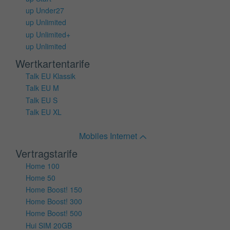
up Under27
up Unlimited
up Unlimited+
up Unlimited
Wertkartentarife
Talk EU Klassik
Talk EU M
Talk EU S
Talk EU XL
Mobiles Internet
Vertragstarife
Home 100
Home 50
Home Boost! 150
Home Boost! 300
Home Boost! 500
Hui SIM 20GB