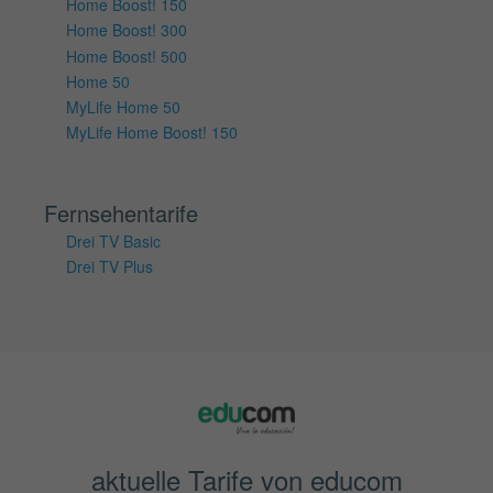
Home Boost! 150
Home Boost! 300
Home Boost! 500
Home 50
MyLife Home 50
MyLife Home Boost! 150
Fernsehentarife
Drei TV Basic
Drei TV Plus
aktuelle Tarife von educom