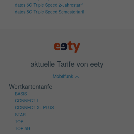
datos 5G Triple Speed 2-Jahrestarif
datos 5G Triple Speed Semestertarif
aktuelle Tarife von eety
Mobilfunk
Wertkartentarife
BASIS
CONNECT L
CONNECT XL PLUS
STAR
TOP
TOP 5G