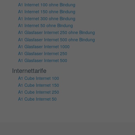
A1 Internet 100 ohne Bindung
A1 Internet 150 ohne Bindung
A1 Internet 300 ohne Bindung
A1 Internet 50 ohne Bindung
A1 Glasfaser Internet 250 ohne Bindung
A1 Glasfaser Internet 500 ohne Bindung
A1 Glasfaser Internet 1000
A1 Glasfaser Internet 250
A1 Glasfaser Internet 500
Internettarife
A1 Cube Internet 100
A1 Cube Internet 150
A1 Cube Internet 250
A1 Cube Internet 50