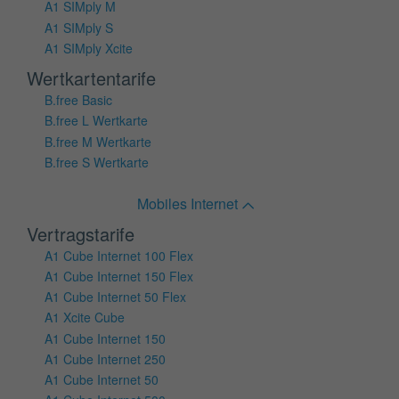
A1 SIMply M
A1 SIMply S
A1 SIMply Xcite
Wertkartentarife
B.free Basic
B.free L Wertkarte
B.free M Wertkarte
B.free S Wertkarte
Mobiles Internet
Vertragstarife
A1 Cube Internet 100 Flex
A1 Cube Internet 150 Flex
A1 Cube Internet 50 Flex
A1 Xcite Cube
A1 Cube Internet 150
A1 Cube Internet 250
A1 Cube Internet 50