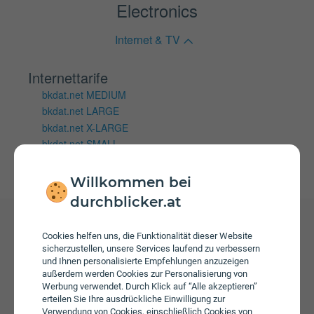
Electronics
Internet & TV
Internettarife
bkdat.net MEDIUM
bkdat.net LARGE
bkdat.net X-LARGE
bkdat.net SMALL
Willkommen bei
durchblicker.at
Cookies helfen uns, die Funktionalität dieser Website
sicherzustellen, unsere Services laufend zu verbessern
und Ihnen personalisierte Empfehlungen anzuzeigen
aktuelle Tarife von Cablevision
außerdem werden Cookies zur Personalisierung von
Werbung verwendet. Durch Klick auf “Alle akzeptieren”
Nöhmer
erteilen Sie Ihre ausdrückliche Einwilligung zur
Verwendung von Cookies, einschließlich Cookies von