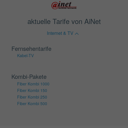
aktuelle Tarife von AiNet
Internet & TV
Fernsehentarife
Kabel-TV
Kombi-Pakete
Fiber Kombi 1000
Fiber Kombi 150
Fiber Kombi 250
Fiber Kombi 500