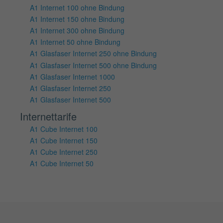
A1 Internet 100 ohne Bindung
A1 Internet 150 ohne Bindung
A1 Internet 300 ohne Bindung
A1 Internet 50 ohne Bindung
A1 Glasfaser Internet 250 ohne Bindung
A1 Glasfaser Internet 500 ohne Bindung
A1 Glasfaser Internet 1000
A1 Glasfaser Internet 250
A1 Glasfaser Internet 500
Internettarife
A1 Cube Internet 100
A1 Cube Internet 150
A1 Cube Internet 250
A1 Cube Internet 50