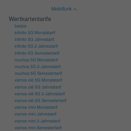
Mobilfunk
Wertkartentarife
basico
infinito 5G Monatstarif
infinito 5G Jahrestarif
infinito 5G 2-Jahrestarif
infinito 5G Semestertarif
muchos 5G Monatstarif
muchos 5G 2-Jahrestarif
muchos 5G Semestertarif
vamos olé 5G Monatstarif
vamos olé 5G Jahrestarif
vamos olé 5G 2-Jahrestarif
vamos olé 5G Semestertarif
vamos mini Monatstarif
vamos mini Jahrestarif
vamos mini 2-Jahrestarif
vamos mini Semestertarif