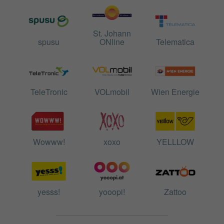
St. Johann
spusu
ONline
Telematica
TeleTronic
VOLmobil
Wien Energie
Wowww!
xoxo
YELLLOW
yesss!
yooopi!
Zattoo