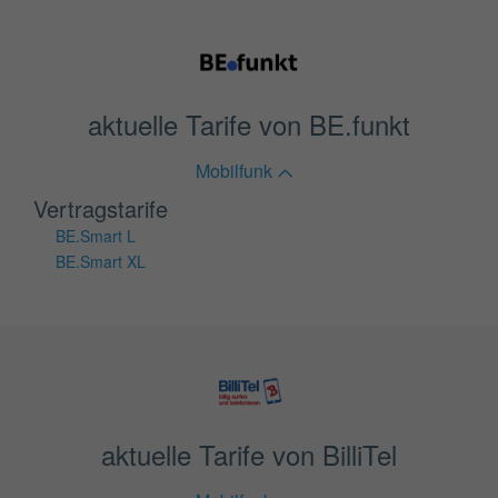
aktuelle Tarife von BE.funkt
Mobilfunk
Vertragstarife
BE.Smart L
BE.Smart XL
aktuelle Tarife von BilliTel