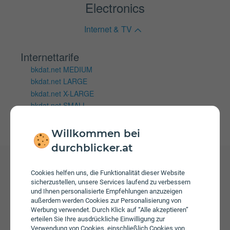
Electronics
Internet & TV
Internettarife
bkdat.net MEDIUM
bkdat.net LARGE
bkdat.net X-LARGE
bkdat.net SMALL
Willkommen bei
durchblicker.at
Cookies helfen uns, die Funktionalität dieser Website
sicherzustellen, unsere Services laufend zu verbessern
und Ihnen personalisierte Empfehlungen anzuzeigen
aktuelle Tarife von Cablevision
außerdem werden Cookies zur Personalisierung von
Werbung verwendet. Durch Klick auf “Alle akzeptieren”
Nöhmer
erteilen Sie Ihre ausdrückliche Einwilligung zur
Verwendung von Cookies, einschließlich Cookies von