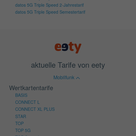
datos 5G Triple Speed 2-Jahrestarif
datos 5G Triple Speed Semestertarif
aktuelle Tarife von eety
Mobilfunk
Wertkartentarife
BASIS
CONNECT L
CONNECT XL PLUS
STAR
TOP
TOP 5G