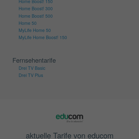
Home Boost! 150
Home Boost! 300
Home Boost! 500
Home 50
MyLife Home 50
MyLife Home Boost! 150
Fernsehentarife
Drei TV Basic
Drei TV Plus
aktuelle Tarife von educom