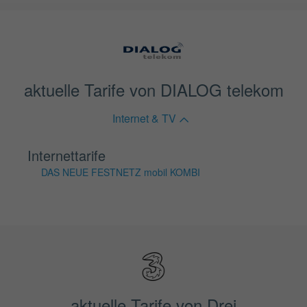
aktuelle Tarife von DIALOG telekom
Internet & TV
Internettarife
DAS NEUE FESTNETZ mobil KOMBI
aktuelle Tarife von Drei