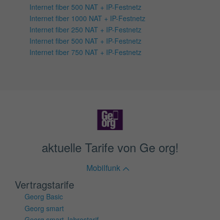
Internet fiber 500 NAT + IP-Festnetz
Internet fiber 1000 NAT + IP-Festnetz
Internet fiber 250 NAT + IP-Festnetz
Internet fiber 500 NAT + IP-Festnetz
Internet fiber 750 NAT + IP-Festnetz
aktuelle Tarife von Ge org!
Mobilfunk
Vertragstarife
Georg Basic
Georg smart
Georg smart Jahrestarif