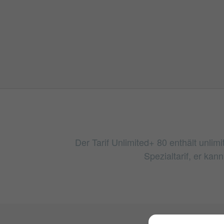
Der Tarif Unlimited+ 80 enthält unlim
Spezialtarif, er kan