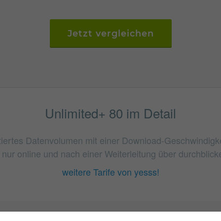
Jetzt vergleichen
Unlimited+ 80 im Detail
itiertes Datenvolumen mit einer Download-Geschwindigkeit 
n nur online und nach einer Weiterleitung über durchblicke
weitere Tarife von yesss!