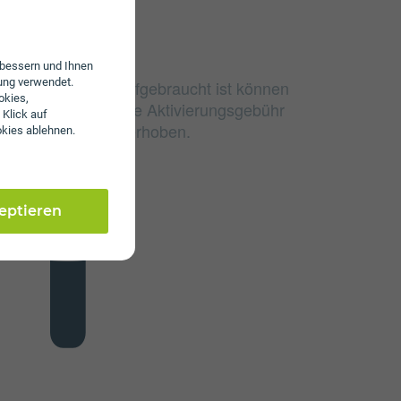
erbessern und Ihnen
ung verwendet.
e Datenvolumen aufgebraucht ist können
okies,
surfen. Es wird keine Aktivierungsgebühr
 Klick auf
 Servicepauschale erhoben.
okies ablehnen.
zeptieren