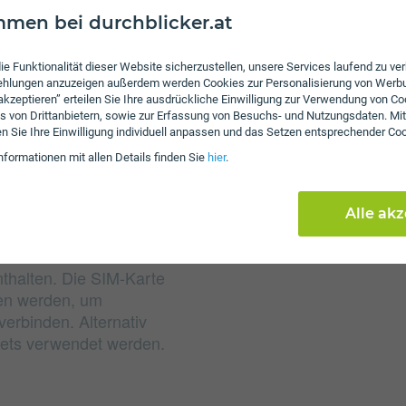
men bei durchblicker.at
Gebühren
ie Funktionalität dieser Website sicherzustellen, unsere Services laufend zu v
fehlungen anzuzeigen außerdem werden Cookies zur Personalisierung von Werb
Nachdem das inkludiert
 akzeptieren” erteilen Sie Ihre ausdrückliche Einwilligung zur Verwendung von Co
Sie mit 50 Mbit/s weiter
s von Drittanbietern, sowie zur Erfassung von Besuchs- und Nutzungsdaten. Mit
erhoben. Es wird keine
en Sie Ihre Einwilligung individuell anpassen und das Setzen entsprechender Co
nformationen mit allen Details finden Sie
hier
.
Alle ak
enthalten. Die SIM-Karte
ben werden, um
erbinden. Alternativ
lets verwendet werden.