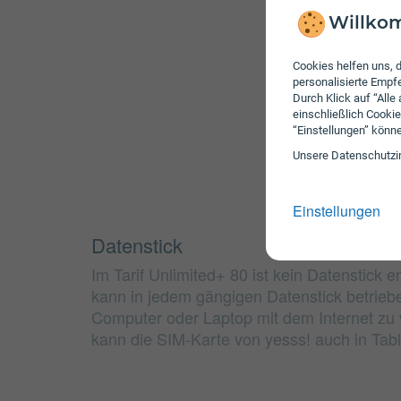
Willkom
Cookies helfen uns, d
personalisierte Emp
Durch Klick auf “Alle
einschließlich Cookie
“Einstellungen” könn
Unsere Daten­schutz­i
Einstellungen
Datenstick
Im Tarif Unlimited+ 80 ist kein Datenstick 
kann in jedem gängigen Datenstick betrie
Computer oder Laptop mit dem Internet zu v
kann die SIM-Karte von yesss! auch in Tab