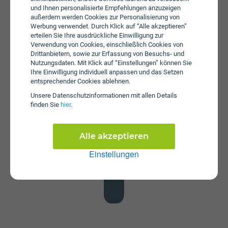
und Ihnen personalisierte Empfehlungen anzuzeigen
außerdem werden Cookies zur Personalisierung von
Werbung verwendet. Durch Klick auf “Alle akzeptieren”
erteilen Sie Ihre ausdrückliche Einwilligung zur
Verwendung von Cookies, einschließlich Cookies von
Drittanbietern, sowie zur Erfassung von Besuchs- und
Datenstick
Nutzungsdaten. Mit Klick auf “Einstellungen” können Sie
Ihre Einwilligung individuell anpassen und das Setzen
Im Tarif Unlimited Jahrestarif ist kein Datenstick enthalten.
entsprechender Cookies ablehnen.
Die SIM-Karte kann in jedem gängigen Datenstick
Unsere Daten­schutz­informationen mit allen Details
betrieben werden, um Computer oder Laptop mit dem
finden Sie
hier
.
Internet zu verbinden. Alternativ kann die SIM-Karte von
yesss! auch in Tablets verwendet werden.
Alle akzeptieren
Einstellungen