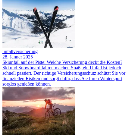
unfallversicherung
28. Jänner 2025
Skiunfall auf der Piste: Welche Versicherung deckt die Kosten?
Ski und Snowboard fahren machen Spaß, ein Unfall ist jedoch
schnell passiert. Der richtige Versicherungsschutz schützt Sie vor
finanziellen Risiken und sorgt dafür, dass Sie Ihren Wintersport
sorglos genießen können.