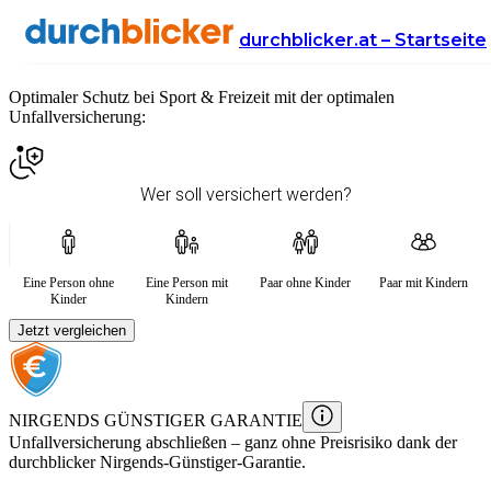
Private Unfallversicherung
durchblicker.at – Startseite
Optimaler Schutz bei Sport & Freizeit mit der optimalen
Unfallversicherung:
Wer soll versichert werden?
Eine Person ohne
Eine Person mit
Paar ohne Kinder
Paar mit Kindern
Kinder
Kindern
Jetzt vergleichen
NIRGENDS GÜNSTIGER GARANTIE
Unfallversicherung
abschließen – ganz ohne Preisrisiko dank der
durchblicker Nirgends-Günstiger-Garantie.