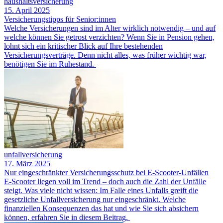
haushaltsversicherung
15. April 2025
Versicherungstipps für Senior:innen
Welche Versicherungen sind im Alter wirklich notwendig – und auf
welche können Sie getrost verzichten? Wenn Sie in Pension gehen,
lohnt sich ein kritischer Blick auf Ihre bestehenden
Versicherungsverträge. Denn nicht alles, was früher wichtig war,
benötigen Sie im Ruhestand.
unfallversicherung
17. März 2025
Nur eingeschränkter Versicherungsschutz bei E-Scooter-Unfällen
E-Scooter liegen voll im Trend – doch auch die Zahl der Unfälle
steigt. Was viele nicht wissen: Im Falle eines Unfalls greift die
gesetzliche Unfallversicherung nur eingeschränkt. Welche
finanziellen Konsequenzen das hat und wie Sie sich absichern
können, erfahren Sie in diesem Beitrag.