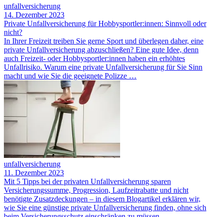
unfallversicherung
14. Dezember 2023
Private Unfallversicherung für Hobbysportler:innen: Sinnvoll oder
nicht?
In Ihrer Freizeit treiben Sie gerne Sport und überlegen daher, eine
private Unfallversicherung abzuschließen? Eine gute Idee, denn
auch Freizeit- oder Hobbysportler:innen haben ein erhöhtes
Unfallrisiko. Warum eine private Unfallversicherung für Sie Sinn
macht und wie Sie die geeignete Polizze …
unfallversicherung
11. Dezember 2023
Mit 5 Tipps bei der privaten Unfallversicherung sparen
Versicherungssumme, Progression, Laufzeitrabatte und nicht
benötigte Zusatzdeckungen – in diesem Blogartikel erklären wir,
wie Sie eine günstige private Unfallversicherung finden, ohne sich
beim Versicherungsschutz einschränken zu müssen.