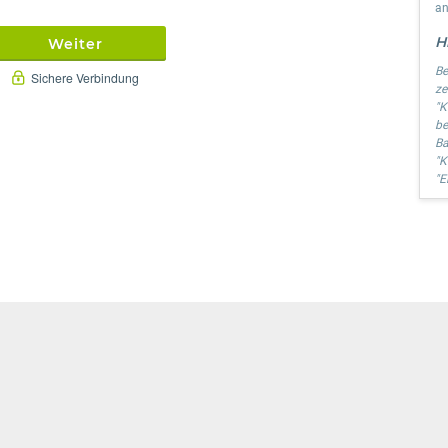
an
H
Weiter
Be
Sichere Verbindung
ze
"K
be
Ba
"K
"E