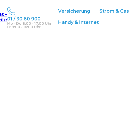
Versicherung
Strom & Ga
at –
01 / 30 60 900
eite
Handy & Internet
Mo - Do 8:00 - 17:00 Uhr
Fr 8:00 - 16:00 Uhr