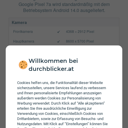
Google Pixel 7a wird standardmäßig mit dem
Betriebsystem Android 14.0 ausgeliefert.
Kamera
Frontkamera
4368 × 2912 Pixel
Hauptkamera
8600 x 5700 Pixel
Verbindung
Bluetooth
5.3
Willkommen bei
durchblicker.at
NFC
WLAN
a/​b/​g/​n/​ac/​ax
Cookies helfen uns, die Funktionalität dieser Website
sicherzustellen, unsere Services laufend zu verbessern
Gerät
und Ihnen personalisierte Empfehlungen anzuzeigen
außerdem werden Cookies zur Personalisierung von
Akku
4385 mAh
Werbung verwendet. Durch Klick auf “Alle akzeptieren”
Speicherkarte
erteilen Sie Ihre ausdrückliche Einwilligung zur
Verwendung von Cookies, einschließlich Cookies von
Betriebssystem
Android 14.0
Drittanbietern, sowie zur Erfassung von Besuchs- und
Nutzungsdaten. Mit Klick auf “Einstellungen” können Sie