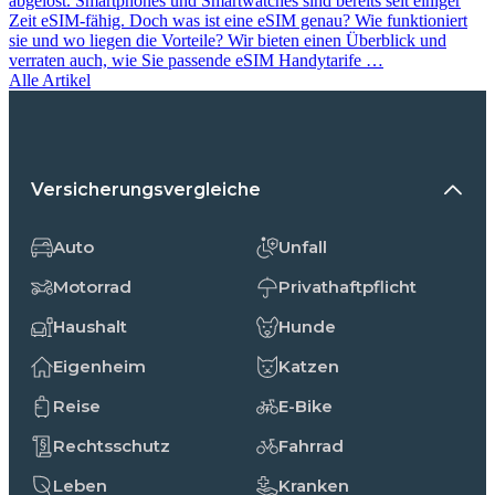
abgelöst. Smartphones und Smartwatches sind bereits seit einiger
Zeit eSIM-fähig. Doch was ist eine eSIM genau? Wie funktioniert
sie und wo liegen die Vorteile? Wir bieten einen Überblick und
verraten auch, wie Sie passende eSIM Handytarife …
Alle Artikel
Versicherungsvergleiche
Auto
Unfall
Motorrad
Privathaftpflicht
Haushalt
Hunde
Eigenheim
Katzen
Reise
E-Bike
Rechtsschutz
Fahrrad
Leben
Kranken