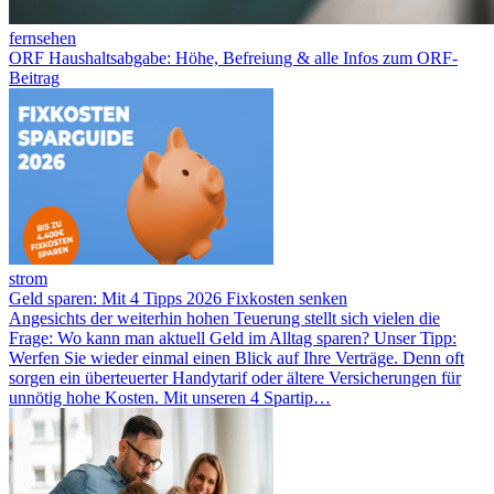
fernsehen
ORF Haushaltsabgabe: Höhe, Befreiung & alle Infos zum ORF-
Beitrag
strom
Geld sparen: Mit 4 Tipps 2026 Fixkosten senken
Angesichts der weiterhin hohen Teuerung stellt sich vielen die
Frage: Wo kann man aktuell Geld im Alltag sparen? Unser Tipp:
Werfen Sie wieder einmal einen Blick auf Ihre Verträge. Denn oft
sorgen ein überteuerter Handytarif oder ältere Versicherungen für
unnötig hohe Kosten. Mit unseren 4 Spartip…