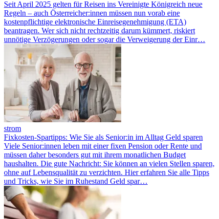
Seit April 2025 gelten für Reisen ins Vereinigte Königreich neue
Regeln – auch Österreicher:innen müssen nun vorab eine
kostenpflichtige elektronische Einreisegenehmigung (ETA)
beantragen. Wer sich nicht rechtzeitig darum kümmert, riskiert
unnötige Verzögerungen oder sogar die Verweigerung der Einr…
strom
Fixkosten-Spartipps: Wie Sie als Senior:in im Alltag Geld sparen
Viele Senior:innen leben mit einer fixen Pension oder Rente und
müssen daher besonders gut mit ihrem monatlichen Budget
haushalten. Die gute Nachricht: Sie können an vielen Stellen sparen,
ohne auf Lebensqualität zu verzichten. Hier erfahren Sie alle Tipps
und Tricks, wie Sie im Ruhestand Geld spar…