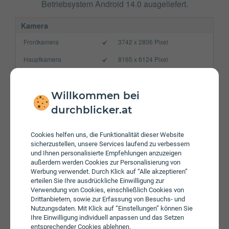
Betriebsystem Android 14.0 ausgeliefert.
Kamera
Frontkamera
3742 x 2806 Pixel
Hauptkamera
8165 x 6124 Pixel
Verbindung
Bluetooth
5.3
Willkommen bei
durchblicker.at
NFC
WLAN
a/​b/​g/​n/​ac/​ax/​be
Cookies helfen uns, die Funktionalität dieser Website
sicherzustellen, unsere Services laufend zu verbessern
Gerät
und Ihnen personalisierte Empfehlungen anzuzeigen
Akku
4575 mAh
außerdem werden Cookies zur Personalisierung von
Werbung verwendet. Durch Klick auf “Alle akzeptieren”
Speicherkarte
erteilen Sie Ihre ausdrückliche Einwilligung zur
Verwendung von Cookies, einschließlich Cookies von
Betriebssystem
Android 14.0
Drittanbietern, sowie zur Erfassung von Besuchs- und
Nutzungsdaten. Mit Klick auf “Einstellungen” können Sie
Prozessor
Octa-Core
Ihre Einwilligung individuell anpassen und das Setzen
entsprechender Cookies ablehnen.