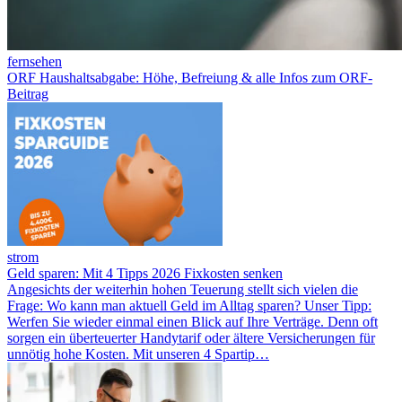
fernsehen
ORF Haushaltsabgabe: Höhe, Befreiung & alle Infos zum ORF-
Beitrag
strom
Geld sparen: Mit 4 Tipps 2026 Fixkosten senken
Angesichts der weiterhin hohen Teuerung stellt sich vielen die
Frage: Wo kann man aktuell Geld im Alltag sparen? Unser Tipp:
Werfen Sie wieder einmal einen Blick auf Ihre Verträge. Denn oft
sorgen ein überteuerter Handytarif oder ältere Versicherungen für
unnötig hohe Kosten. Mit unseren 4 Spartip…