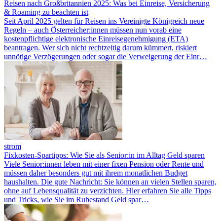
Reisen nach Großbritannien 2025: Was bei Einreise, Versicherung
& Roaming zu beachten ist
Seit April 2025 gelten für Reisen ins Vereinigte Königreich neue
Regeln – auch Österreicher:innen müssen nun vorab eine
kostenpflichtige elektronische Einreisegenehmigung (ETA)
beantragen. Wer sich nicht rechtzeitig darum kümmert, riskiert
unnötige Verzögerungen oder sogar die Verweigerung der Einr…
strom
Fixkosten-Spartipps: Wie Sie als Senior:in im Alltag Geld sparen
Viele Senior:innen leben mit einer fixen Pension oder Rente und
müssen daher besonders gut mit ihrem monatlichen Budget
haushalten. Die gute Nachricht: Sie können an vielen Stellen sparen,
ohne auf Lebensqualität zu verzichten. Hier erfahren Sie alle Tipps
und Tricks, wie Sie im Ruhestand Geld spar…