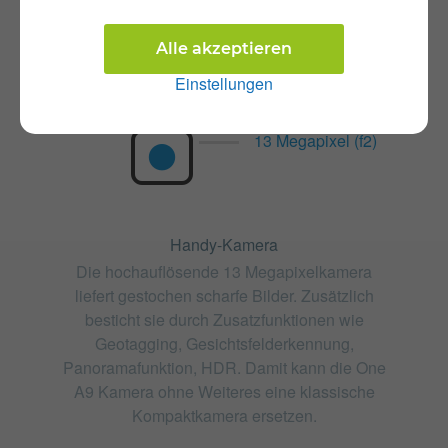
Pixel per Inch
441 ppi
Alle akzeptieren
Auflösung
1080 x 1920 Pixel
Einstellungen
13 Megapixel (f2)
Handy-Kamera
Die hochauflösende 13 Megapixelkamera
liefert gestochen scharfe Bilder. Zusätzlich
besticht sie durch Zusatzfunktionen wie
Geotagging, Gesichtsfelderkennung,
Panoramafunktion, HDR. Damit kann die One
A9 Kamera ohne Weiteres eine klassische
Kompaktkamera ersetzen.