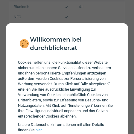
Bluetooth
4.1
NFC
WLAN
a/b/g/n/ac
Gerät
Willkommen bei
durchblicker.at
Akku
2150 mAh
Speicherkarte
max. 200 GB
Cookies helfen uns, die Funktionalität dieser Website
sicherzustellen, unsere Services laufend zu verbessern
Betriebssystem
Android 6.0 Marshmallow
und Ihnen personalisierte Empfehlungen anzuzeigen
Prozessor
Octa-Core
außerdem werden Cookies zur Personalisierung von
Werbung verwendet. Durch Klick auf “Alle akzeptieren”
Arbeitsspeicher
3 GB
erteilen Sie Ihre ausdrückliche Einwilligung zur
Verwendung von Cookies, einschließlich Cookies von
SIM-Karte
Nano-SIM
Drittanbietern, sowie zur Erfassung von Besuchs- und
Nutzungsdaten. Mit Klick auf “Einstellungen” können Sie
Größe (H x B x T)
145.8 x 70.8 x 7.3 mm
Ihre Einwilligung individuell anpassen und das Setzen
entsprechender Cookies ablehnen.
Gewicht
143g
Unsere Daten­schutz­informationen mit allen Details
finden Sie
hier
.
Display