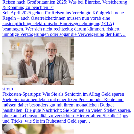
Reisen nach Großbritannien 2025: Was bei Einreise, Versicherung
& Roaming zu beachten ist
Seit April 2025 gelten für Reisen ins Vereinigte Königreich neue
Regeln – auch Österreicher:innen müssen nun vorab eine
kostenpflichtige elektronische Einreisegenehmigung (ETA)
beantragen. Wer sich nicht rechtzeitig darum kümmert, riskiert
unnötige Verzögerungen oder sogar die Verweigerung der Einr…
strom
Fixkosten-Spartipps: Wie Sie als Senior:in im Alltag Geld sparen
Viele Senior:innen leben mit einer fixen Pension oder Rente und
müssen daher besonders gut mit ihrem monatlichen Budget
haushalten. Die gute Nachricht: Sie können an vielen Stellen sparen,
ohne auf Lebensqualität zu verzichten. Hier erfahren Sie alle Tipps
und Tricks, wie Sie im Ruhestand Geld spar…