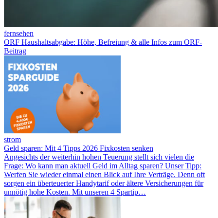
fernsehen
ORF Haushaltsabgabe: Höhe, Befreiung & alle Infos zum ORF-
Beitrag
strom
Geld sparen: Mit 4 Tipps 2026 Fixkosten senken
Angesichts der weiterhin hohen Teuerung stellt sich vielen die
Frage: Wo kann man aktuell Geld im Alltag sparen? Unser Tipp:
Werfen Sie wieder einmal einen Blick auf Ihre Verträge. Denn oft
sorgen ein überteuerter Handytarif oder ältere Versicherungen für
unnötig hohe Kosten. Mit unseren 4 Spartip…