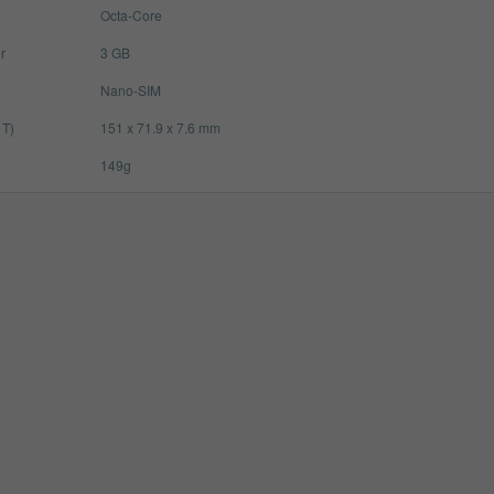
Octa-Core
r
3 GB
Nano-SIM
 T)
151 x 71.9 x 7.6 mm
149g