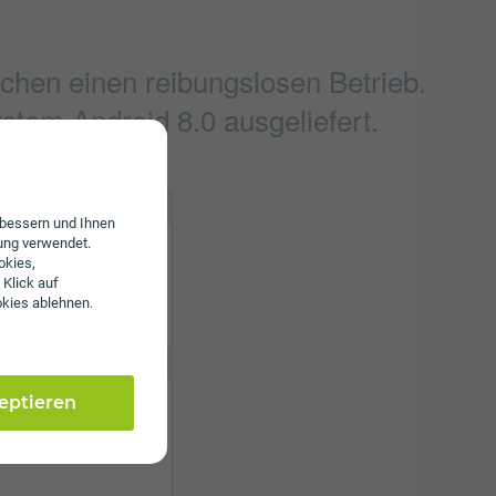
chen einen reibungslosen Betrieb.
tem Android 8.0 ausgeliefert.
erbessern und Ihnen
4.2
ung verwendet.
okies,
 Klick auf
okies ablehnen.
b/g/n
 ppi
zeptieren
0 x 2160 Pixel