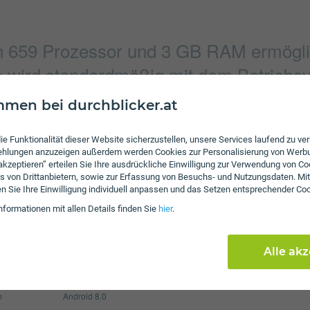
in 659 Prozessor und 3 GB RAM ermögli
 wird standardmäßig mit dem Betriebsys
men bei durchblicker.at
Verbindung
ie Funktionalität dieser Website sicherzustellen, unsere Services laufend zu v
4160 x 3120 Pixel
Bluetooth
fehlungen anzuzeigen außerdem werden Cookies zur Personalisierung von Werb
 akzeptieren” erteilen Sie Ihre ausdrückliche Einwilligung zur Verwendung von Co
4160 x 3120 Pixel
NFC
s von Drittanbietern, sowie zur Erfassung von Besuchs- und Nutzungsdaten. Mit
en Sie Ihre Einwilligung individuell anpassen und das Setzen entsprechender Co
WLAN
nformationen mit allen Details finden Sie
hier
.
Display
3000 mAh
Pixel per Inch
428
Alle ak
max. 256 GB
Auflösung
108
m
Android 8.0