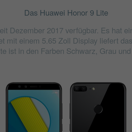
Das Huawei Honor 9 Lite
seit Dezember 2017 verfügbar. Es hat 
 mit einem 5.65 Zoll Display liefert das
te ist in den Farben Schwarz, Grau und B