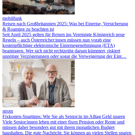
mobilfunk
Reisen nach Großbritannien 2025: Was bei Einreise, Versicherung
& Roaming zu beachten ist
Seit April 2025 gelten für Reisen ins Vereinigte Königreich neue
Regeln – auch Österreicher:innen müssen nun vorab eine
kostenpflichtige elektronische Einreisegenehmigung (ETA)
beantragen. Wer sich nicht rechtzeitig darum kümmert, riskiert
unnötige Verzögerungen oder sogar die Verweigerung der Einr…
strom
Fixkosten-Spartipps: Wie Sie als Senior:in im Alltag Geld sparen
Viele Senior:innen leben mit einer fixen Pension oder Rente und
müssen daher besonders gut mit ihrem monatlichen Budget
haushalten. Die gute Nachricht: Sie können an vielen Stellen sparen,