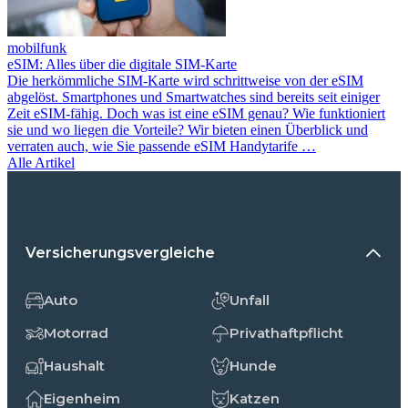
mobilfunk
eSIM: Alles über die digitale SIM-Karte
Die herkömmliche SIM-Karte wird schrittweise von der eSIM
abgelöst. Smartphones und Smartwatches sind bereits seit einiger
Zeit eSIM-fähig. Doch was ist eine eSIM genau? Wie funktioniert
sie und wo liegen die Vorteile? Wir bieten einen Überblick und
verraten auch, wie Sie passende eSIM Handytarife …
Alle Artikel
Versicherungsvergleiche
Auto
Unfall
Motorrad
Privathaftpflicht
Haushalt
Hunde
Eigenheim
Katzen