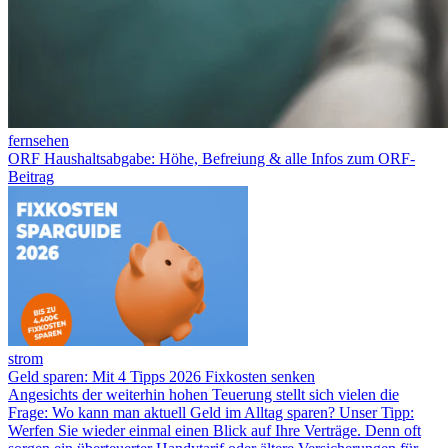
fernsehen
ORF Haushaltsabgabe: Höhe, Befreiung & alle Infos zum ORF-
Beitrag
strom
Geld sparen: Mit 4 Tipps 2026 Fixkosten senken
Angesichts der weiterhin hohen Teuerung stellt sich vielen die
Frage: Wo kann man aktuell Geld im Alltag sparen? Unser Tipp:
Werfen Sie wieder einmal einen Blick auf Ihre Verträge. Denn oft