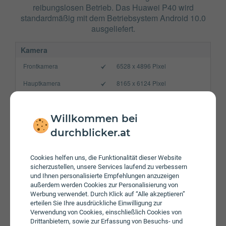
reibungslosen Betrieb. Das Huawei P40 wird
standardmäßig mit dem Betriebsystem Android 10.0
ausgeliefert.
Kamera
Frontkamera
6528 x 4896 Pixel
Hauptkamera
8165 x 6124 Pixel
Verbindung
Bluetooth
5.1
Willkommen bei
durchblicker.at
NFC
WLAN
a/b/g/n/n 5GHz/ac/ax
Cookies helfen uns, die Funktionalität dieser Website
sicherzustellen, unsere Services laufend zu verbessern
Gerät
und Ihnen personalisierte Empfehlungen anzuzeigen
außerdem werden Cookies zur Personalisierung von
Akku
3800 mAh
Werbung verwendet. Durch Klick auf “Alle akzeptieren”
Speicherkarte
max. 256 GB
erteilen Sie Ihre ausdrückliche Einwilligung zur
Verwendung von Cookies, einschließlich Cookies von
Betriebssystem
Android 10.0
Drittanbietern, sowie zur Erfassung von Besuchs- und