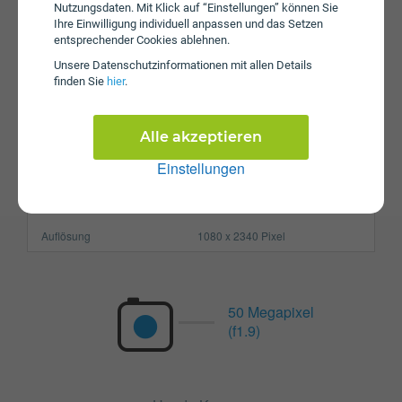
Nutzungsdaten. Mit Klick auf “Einstellungen” können Sie
Prozessor
Octa-Core
Ihre Einwilligung individuell anpassen und das Setzen
entsprechender Cookies ablehnen.
Arbeitsspeicher
8 GB
Unsere Daten­schutz­informationen mit allen Details
SIM-Karte
Nano-SIM
finden Sie
hier
.
Größe (H x B x T)
148.9 x 71.06 x 8.5 mm
Alle akzeptieren
Gewicht
175g
Einstellungen
Display
Pixel per Inch
422 ppi
Auflösung
1080 x 2340 Pixel
50 Megapixel
(f1.9)