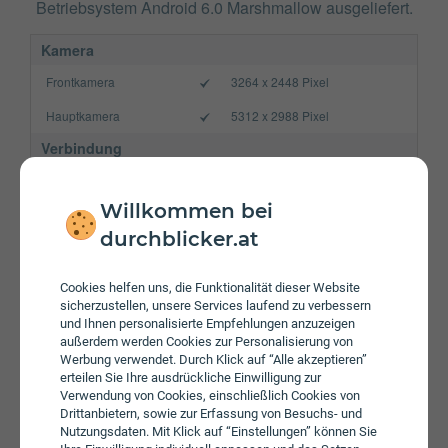
Betriebsystem Android 6.0 Marshmallow ausgeliefert.
Kamera
Frontkamera
3264 x 2448 Pixel
Hauptkamera
5312 x 2988 Pixel
Verbindung
Bluetooth
4.2
Willkommen bei
NFC
durchblicker.at
WLAN
a/b/g/n/ac
Gerät
Cookies helfen uns, die Funktionalität dieser Website
sicherzustellen, unsere Services laufend zu verbessern
Akku
2800 mAh
und Ihnen personalisierte Empfehlungen anzuzeigen
außerdem werden Cookies zur Personalisierung von
Speicherkarte
max. 256 GB
Werbung verwendet. Durch Klick auf “Alle akzeptieren”
erteilen Sie Ihre ausdrückliche Einwilligung zur
Betriebssystem
Android 6.0 Marshmallow
Verwendung von Cookies, einschließlich Cookies von
Drittanbietern, sowie zur Erfassung von Besuchs- und
Prozessor
Octa-Core
Nutzungsdaten. Mit Klick auf “Einstellungen” können Sie