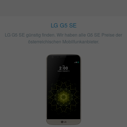
LG G5 SE
LG G5 SE günstig finden. Wir haben alle G5 SE Preise der
österreichischen Mobilfunkanbieter.