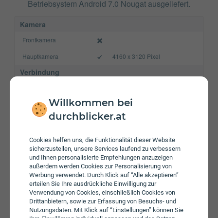
Betriebsystem Android 7.0 Nougat ausgeliefert.
Kamera
Frontkamera
Hauptkamera
4160 x 3120 Pixel
Verbindung
Bluetooth
4.2
Willkommen bei
NFC
durchblicker.at
WLAN
a/b/g/n/ac
Gerät
Cookies helfen uns, die Funktionalität dieser Website
sicherzustellen, unsere Services laufend zu verbessern
Akku
3300 mAh
und Ihnen personalisierte Empfehlungen anzuzeigen
außerdem werden Cookies zur Personalisierung von
Speicherkarte
max. 256 GB
Werbung verwendet. Durch Klick auf “Alle akzeptieren”
erteilen Sie Ihre ausdrückliche Einwilligung zur
Betriebssystem
Android 7.0 Nougat
Verwendung von Cookies, einschließlich Cookies von
Drittanbietern, sowie zur Erfassung von Besuchs- und
Prozessor
Quad-Core
Nutzungsdaten. Mit Klick auf “Einstellungen” können Sie