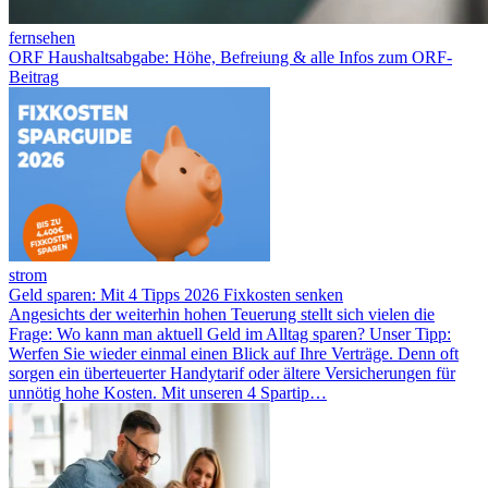
fernsehen
ORF Haushaltsabgabe: Höhe, Befreiung & alle Infos zum ORF-
Beitrag
strom
Geld sparen: Mit 4 Tipps 2026 Fixkosten senken
Angesichts der weiterhin hohen Teuerung stellt sich vielen die
Frage: Wo kann man aktuell Geld im Alltag sparen? Unser Tipp:
Werfen Sie wieder einmal einen Blick auf Ihre Verträge. Denn oft
sorgen ein überteuerter Handytarif oder ältere Versicherungen für
unnötig hohe Kosten. Mit unseren 4 Spartip…