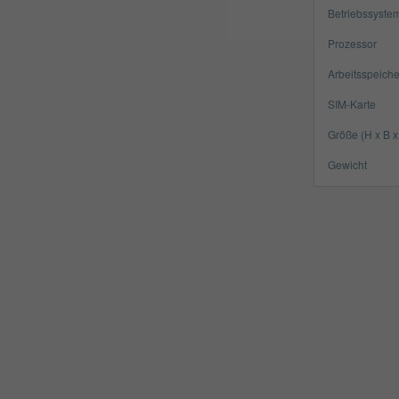
Betriebssyste
Prozessor
Arbeitsspeiche
SIM-Karte
Größe (H x B x
Gewicht