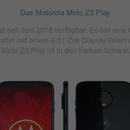
Das Motorola Moto Z3 Play
st seit Juni 2018 verfügbar. Es hat ein
ttet mit einem 6.01 Zoll Display liefert
 Moto Z3 Play ist in den Farben Schwarz