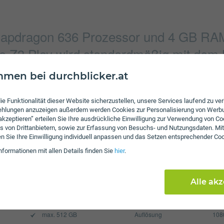
pdragon 636 Prozessor und 4 GB RAM 
to Z3 Play wird standardmäßig mit dem 
ausgeliefert.
men bei durchblicker.at
ie Funktionalität dieser Website sicherzustellen, unsere Services laufend zu v
fehlungen anzuzeigen außerdem werden Cookies zur Personalisierung von Werb
Verbindung
 akzeptieren” erteilen Sie Ihre ausdrückliche Einwilligung zur Verwendung von Co
3264 x 2448 Pixel
Bluetooth
s von Drittanbietern, sowie zur Erfassung von Besuchs- und Nutzungsdaten. Mit
en Sie Ihre Einwilligung individuell anpassen und das Setzen entsprechender Co
4032 x 3024 Pixel
NFC
nformationen mit allen Details finden Sie
hier
.
WLAN
Display
Alle ak
3000 mAh
Pixel per Inch
402
max. 512 GB
Auflösung
108