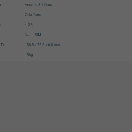
m
Android 8.1 Oreo
Octa-Core
r
4 GB
Nano-SIM
 T)
156.5 x 76.5 x 6.8 mm
156g