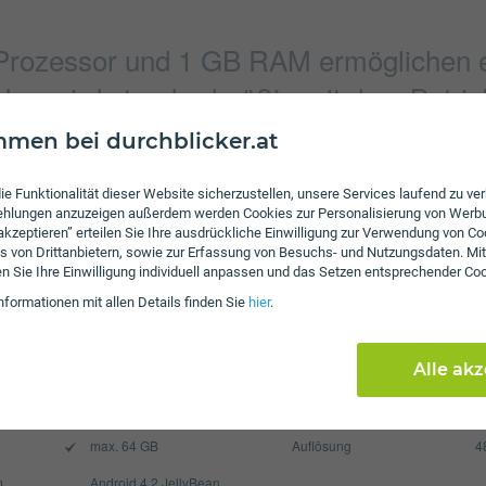
Prozessor und 1 GB RAM ermöglichen ei
o wird standardmäßig mit dem Betrieb
ausgeliefert.
men bei durchblicker.at
ie Funktionalität dieser Website sicherzustellen, unsere Services laufend zu v
fehlungen anzuzeigen außerdem werden Cookies zur Personalisierung von Werb
Verbindung
 akzeptieren” erteilen Sie Ihre ausdrückliche Einwilligung zur Verwendung von Co
s von Drittanbietern, sowie zur Erfassung von Besuchs- und Nutzungsdaten. Mit
640 x 480 Pixel
Bluetooth
en Sie Ihre Einwilligung individuell anpassen und das Setzen entsprechender Co
2560 x 1920 Pixel
NFC
nformationen mit allen Details finden Sie
hier
.
WLAN
Alle ak
Display
2100 mAh
Pixel per Inch
1
max. 64 GB
Auflösung
4
m
Android 4.2 JellyBean