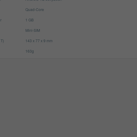
Quad-Core
r
1 GB
Mini-SIM
 T)
143 x 77 x 9 mm
163g