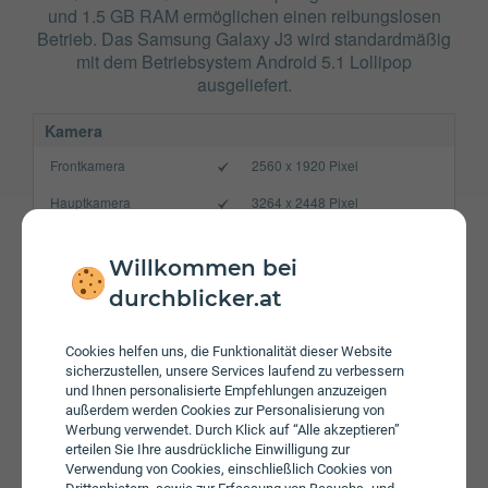
und 1.5 GB RAM ermöglichen einen reibungslosen
Betrieb. Das Samsung Galaxy J3 wird standardmäßig
mit dem Betriebsystem Android 5.1 Lollipop
ausgeliefert.
Kamera
Frontkamera
2560 x 1920 Pixel
Hauptkamera
3264 x 2448 Pixel
Verbindung
Willkommen bei
Bluetooth
4.1
durchblicker.at
NFC
WLAN
b/g/n
Cookies helfen uns, die Funktionalität dieser Website
sicherzustellen, unsere Services laufend zu verbessern
Gerät
und Ihnen personalisierte Empfehlungen anzuzeigen
außerdem werden Cookies zur Personalisierung von
Akku
2600 mAh
Werbung verwendet. Durch Klick auf “Alle akzeptieren”
erteilen Sie Ihre ausdrückliche Einwilligung zur
Speicherkarte
max. 128 GB
Verwendung von Cookies, einschließlich Cookies von