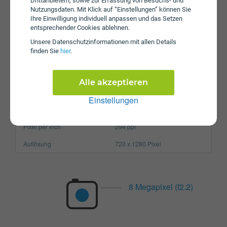
Drittanbietern, sowie zur Erfassung von Besuchs- und
Betriebssystem
Android 5.1 Lollipop
Nutzungsdaten. Mit Klick auf “Einstellungen” können Sie
Ihre Einwilligung individuell anpassen und das Setzen
Prozessor
Quad-Core
entsprechender Cookies ablehnen.
Arbeitsspeicher
1,5 GB
Unsere Daten­schutz­informationen mit allen Details
finden Sie
hier
.
SIM-Karte
Micro-SIM
Größe (H x B x T)
142.3 x 71 x 7.9 mm
Alle akzeptieren
Gewicht
138g
Einstellungen
Display
Pixel per Inch
294 ppi
Auflösung
720 x 1280 Pixel
8 Megapixel (f2.2)