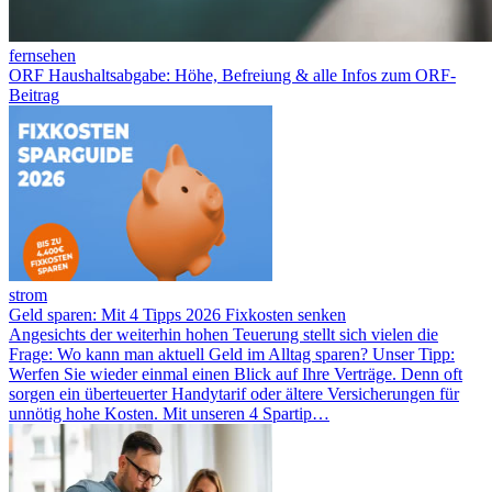
fernsehen
ORF Haushaltsabgabe: Höhe, Befreiung & alle Infos zum ORF-
Beitrag
strom
Geld sparen: Mit 4 Tipps 2026 Fixkosten senken
Angesichts der weiterhin hohen Teuerung stellt sich vielen die
Frage: Wo kann man aktuell Geld im Alltag sparen? Unser Tipp:
Werfen Sie wieder einmal einen Blick auf Ihre Verträge. Denn oft
sorgen ein überteuerter Handytarif oder ältere Versicherungen für
unnötig hohe Kosten. Mit unseren 4 Spartip…