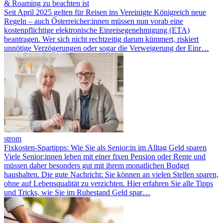
& Roaming zu beachten ist
Seit April 2025 gelten für Reisen ins Vereinigte Königreich neue
Regeln – auch Österreicher:innen müssen nun vorab eine
kostenpflichtige elektronische Einreisegenehmigung (ETA)
beantragen. Wer sich nicht rechtzeitig darum kümmert, riskiert
unnötige Verzögerungen oder sogar die Verweigerung der Einr…
strom
Fixkosten-Spartipps: Wie Sie als Senior:in im Alltag Geld sparen
Viele Senior:innen leben mit einer fixen Pension oder Rente und
müssen daher besonders gut mit ihrem monatlichen Budget
haushalten. Die gute Nachricht: Sie können an vielen Stellen sparen,
ohne auf Lebensqualität zu verzichten. Hier erfahren Sie alle Tipps
und Tricks, wie Sie im Ruhestand Geld spar…