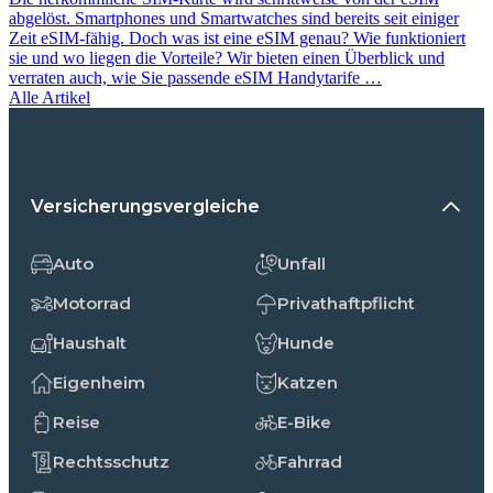
abgelöst. Smartphones und Smartwatches sind bereits seit einiger
Zeit eSIM-fähig. Doch was ist eine eSIM genau? Wie funktioniert
sie und wo liegen die Vorteile? Wir bieten einen Überblick und
verraten auch, wie Sie passende eSIM Handytarife …
Alle Artikel
Versicherungsvergleiche
Auto
Unfall
Motorrad
Privathaftpflicht
Haushalt
Hunde
Eigenheim
Katzen
Reise
E-Bike
Rechtsschutz
Fahrrad